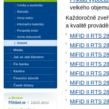
Ceníky a sazebníky
velkého objem
Manuály
Každoročně zveře
Vzory smluv
a kvalitě provádě
Informační materiály
Prospekty emisí
MiFID II RTS 2
Archiv dokumentů
Ostatní
MiFID II RTS 2
Média
MiFID II RTS 2
Jak se stát klientem
MiFID II RTS 2
Fio banka
Kariéra
MiFID II RTS 2
Finanční slovník
MiFID II RTS 2
Časté dotazy
MiFID II RTS 2
e-Broker
MiFID II RTS 2
Přihlásit se
|
Založit demo