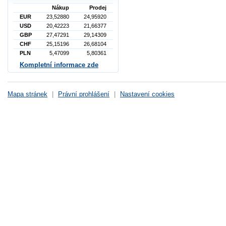
Nákup
Prodej
EUR
23,52880
24,95920
USD
20,42223
21,66377
GBP
27,47291
29,14309
CHF
25,15196
26,68104
PLN
5,47099
5,80361
Kompletní informace zde
Mapa stránek
|
Právní prohlášení
|
Nastavení cookies