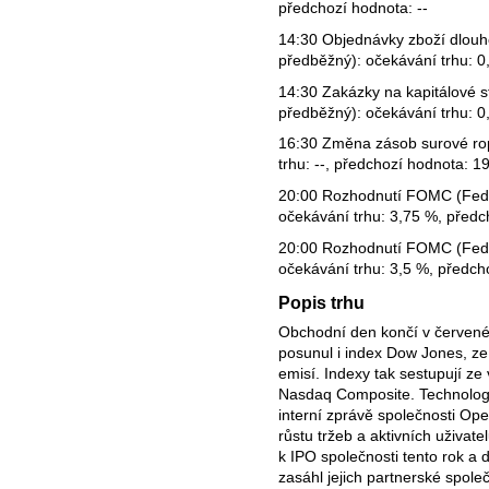
předchozí hodnota: --
14:30 Objednávky zboží dlouh
předběžný): očekávání trhu: 0
14:30 Zakázky na kapitálové st
předběžný): očekávání trhu: 0
16:30 Změna zásob surové rop
trhu: --, předchozí hodnota: 19
20:00 Rozhodnutí FOMC (Fed) 
očekávání trhu: 3,75 %, předc
20:00 Rozhodnutí FOMC (Fed) 
očekávání trhu: 3,5 %, předch
Popis trhu
Obchodní den končí v červeném
posunul i index Dow Jones, ze
emisí. Indexy tak sestupují z
Nasdaq Composite. Technologi
interní zprávě společnosti Ope
růstu tržeb a aktivních uživat
k IPO společnosti tento rok a 
zasáhl jejich partnerské společ