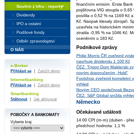
finančním emisím. Erste Bank
Souhrn z trhu - reporty
pojišťovna VIG stoupla o 0,6
Dividendy
posílila o 0,52 % na 1169 Kč 
Kč. Naopak klesaly zbrojaři. 
IPO a ostatní
uzavřela na historickém mini
Podílové fondy
ztratila -0,95 % na 1046 Kč. 
oceněním u 183 Kč.
Odběr zpravodajství
Podnikové zprávy
O NÁS
Philip Morris ČR zveřejnil výs
navrhuje dividendu 1 100 Kč
e-Broker
ČEZ: Trigon Dom Maklerski zv
Přihlásit se
|
Založit demo
novým doporučením „Hold“
Footshop zveřejnil kompletní v
Internetbanking
výhled
Přihlásit se
|
Založit demo
Novým CEO společnosti Bezvav
Smartbanking
ČEZ: S&P Global snížila výhled
Stáhnout
|
Jak aktivovat
Německo
Očekávané události
POBOČKY A BANKOMATY
14:00 CPI (m-m) (duben - před
Vyberte kraj:
předchozí hodnota: 1,1 %