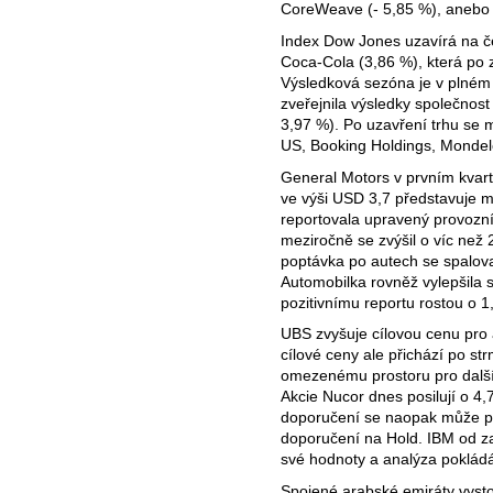
CoreWeave (- 5,85 %), anebo 
Index Dow Jones uzavírá na če
Coca-Cola (3,86 %), která po 
Výsledková sezóna je v plné
zveřejnila výsledky společnost
3,97 %). Po uzavření trhu se 
US, Booking Holdings, Mondel
General Motors v prvním kvart
ve výši USD 3,7 představuje me
reportovala upravený provozní
meziročně se zvýšil o víc než
poptávka po autech se spalov
Automobilka rovněž vylepšila s
pozitivnímu reportu rostou o 1
UBS zvyšuje cílovou cenu pro
cílové ceny ale přichází po str
omezenému prostoru pro další 
Akcie Nucor dnes posilují o 4,
doporučení se naopak může p
doporučení na Hold. IBM od za
své hodnoty a analýza poklád
Spojené arabské emiráty vysto