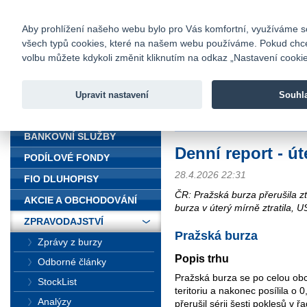
fio@fio.cz
Infomail:
Kontakty
|
Ceník
|
Kariéra
|
Na
Aby prohlížení našeho webu bylo pro Vás komfortní, využíváme sou
všech typů cookies, které na našem webu používáme. Pokud chcete 
Fio banka
volbu můžete kdykoli změnit kliknutím na odkaz „Nastavení cookies
Fio banka j
zprostředko
Upravit nastavení
Souhl
ÚVOD
Úvod
>
Zpravodajství
>
Souhrn z tr
BANKOVNÍ SLUŽBY
Denní report - út
PODÍLOVÉ FONDY
28.4.2026 22:31
FIO DLUHOPISY
ČR: Pražská burza přerušila zt
AKCIE A OBCHODOVÁNÍ
burza v úterý mírně ztratila, 
ZPRAVODAJSTVÍ
Pražská burza
Zprávy z burzy
Popis trhu
Odborné články
Pražská burza se po celou ob
StockList
teritoriu a nakonec posílila o
Analýzy
přerušil sérii šesti poklesů v