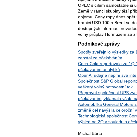
OPEC s cílem samostatně si ur
Země v rámci skupiny těží při
objemu. Ceny ropy dnes opět s
hranici USD 100 a Brent se do
dostupných informací nevedou 
volný průplav Hormuzem za zr
Podnikové zprávy
Spotify zveřejnilo výsledky za 
zaostal za očekáváním
Coca-Cola reportovala za 1Q 
očekáváním analytiků
OpenAI údajně neplní své intern
Společnost S&P Global reporto
veškerý volný hotovostní tok
Přepravní společnost UPS zveř
očekáváním, zklamala však m
Automobilka General Motors zv
změně cel navýšila celoroční 
Technologická společnost Corn
výhled na 2Q v souladu s oče
Michal Bárta