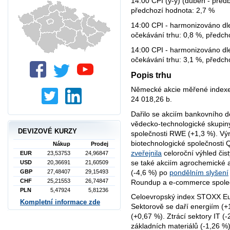
14:00 CPI (y-y) (duben - před
předchozí hodnota: 2,7 %
14:00 CPI - harmonizováno dl
očekávání trhu: 0,8 %, předch
14:00 CPI - harmonizováno dle
očekávání trhu: 3,1 %, předch
Popis trhu
Německé akcie měřené indexe
24 018,26 b.
Dařilo se akciím bankovního
vědecko-technologické skupi
DEVIZOVÉ KURZY
společnosti RWE (+1,3 %). Vý
biotechnologické společnosti 
Nákup
Prodej
zveřejnila
celoroční výhled čis
EUR
23,53753
24,96847
se také akciím agrochemické a
USD
20,36691
21,60509
(-4,6 %) po
pondělním slyšení
GBP
27,48407
29,15493
CHF
25,21553
26,74847
Roundup a e-commerce společn
PLN
5,47924
5,81236
Celoevropský index STOXX Eur
Kompletní informace zde
Sektorově se daří energiím (+1
(+0,67 %). Ztrácí sektory IT (
základních materiálů (-1,26 %)