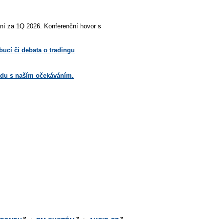
ení za 1Q 2026. Konferenční hovor s
bucí či debata o tradingu
uladu s naším očekáváním.