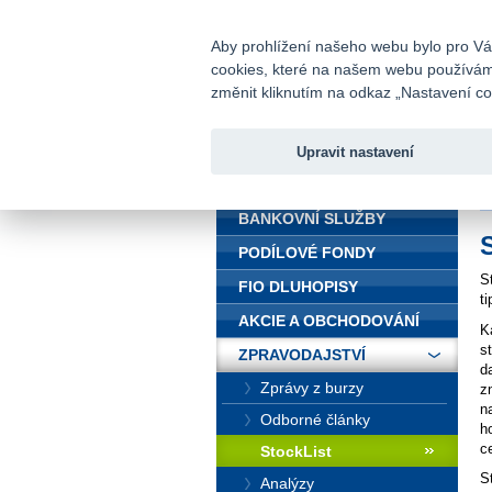
fio@fio.cz
Infomail:
Aby prohlížení našeho webu bylo pro Vás
cookies, které na našem webu používáme.
Fio banka
změnit kliknutím na odkaz „Nastavení coo
Upravit nastavení
ÚVOD
Ú
BANKOVNÍ SLUŽBY
PODÍLOVÉ FONDY
S
FIO DLUHOPISY
t
AKCIE A OBCHODOVÁNÍ
K
s
ZPRAVODAJSTVÍ
d
Zprávy z burzy
z
n
Odborné články
h
c
StockList
S
Analýzy