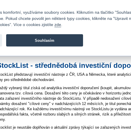
Kontakty
|
Ceník
|
Kariéra
|
Napište nám
|
Časté dotazy
|
Vztahy s investory
|
 komfortní, využíváme soubory cookies. Kliknutím na tlačítko "Souhlas
 Pokud chcete povolit jen některé typy cookies, klikněte na "Upravit 
kies“. Více o cookies zjistíte
zde
.
Fio banka je moderní česká banka. Poskytuje účty bez popla
zprostředkovává investice do cenných papírů.
Souhlasím
vod
>
Zpravodajství
>
StockList
StockList - střednědobá investiční dop
tockList představují investiční nástroje z ČR, USA a Německa, které analytici
ipy pro střednědobé obchodování.
aždý vybraný titul získá od analytika investiční doporučení (koupit, akumulova
tanovena tzv. cílová cena. Dosažení této ceny je očekáváno v horizontu jedn
ata zařazení investičního nástroje do StockListu. V případě nedosažení cílové 
námky dosažení "cílové ceny" v nadcházejících 12 měsících, je titul ponechán
adcházející rok. Ke každému investičnímu nástroji ve StockListu je vydána ana
ospodářská fakta, včetně rozboru slabých a silných stránek, rizik a příležitos
eny.
tocklist je neustále doplňován o aktuální zprávy týkající se zařazených invest