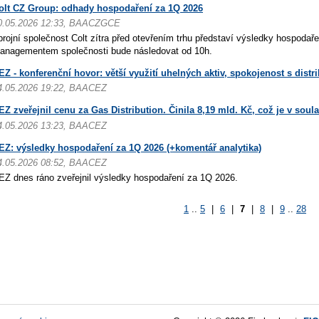
olt CZ Group: odhady hospodaření za 1Q 2026
0.05.2026 12:33, BAACZGCE
brojní společnost Colt zítra před otevřením trhu představí výsledky hospodař
anagementem společnosti bude následovat od 10h.
EZ - konferenční hovor: větší využití uhelných aktiv, spokojenost s distri
4.05.2026 19:22, BAACEZ
EZ zveřejnil cenu za Gas Distribution. Činila 8,19 mld. Kč, což je v so
4.05.2026 13:23, BAACEZ
EZ: výsledky hospodaření za 1Q 2026 (+komentář analytika)
4.05.2026 08:52, BAACEZ
EZ dnes ráno zveřejnil výsledky hospodaření za 1Q 2026.
1
..
5
|
6
|
7
|
8
|
9
..
28