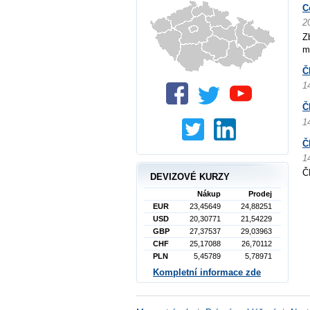
C
2
Z
m
Č
1
Č
1
Č
1
Č
DEVIZOVÉ KURZY
Nákup
Prodej
EUR
23,45649
24,88251
USD
20,30771
21,54229
GBP
27,37537
29,03963
CHF
25,17088
26,70112
PLN
5,45789
5,78971
Kompletní informace zde