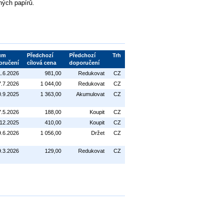
ných papírů.
um
Předchozí
Předchozí
Trh
oručení
cílová cena
doporučení
1.6.2026
981,00
Redukovat
CZ
7.7.2026
1 044,00
Redukovat
CZ
0.9.2025
1 363,00
Akumulovat
CZ
7.5.2026
188,00
Koupit
CZ
.12.2025
410,00
Koupit
CZ
9.6.2026
1 056,00
Držet
CZ
9.3.2026
129,00
Redukovat
CZ