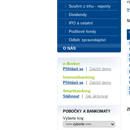
v
Souhrn z trhu - reporty
V
Dividendy
S
IPO a ostatní
Podílové fondy
Odběr zpravodajství
O NÁS
e-Broker
Přihlásit se
|
Založit demo
Internetbanking
Přihlásit se
|
Založit demo
Smartbanking
Stáhnout
|
Jak aktivovat
Z
POBOČKY A BANKOMATY
Vyberte kraj: