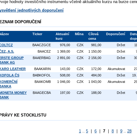
ývoje hodnoty investičního instrumentu včetně aktuálního kurzu na burze cen
ysvětlení jednotlivých doporučení
EZNAM DOPORUČENÍ
Název
Ticker
Aktualní
Měna
Cílová
Doporučení
Dat
kurz
cena
dop
COLTCZ
BAACZGCE
976,00
CZK
981,00
Držet
1
ČEZ, A.S.
BAACEZ
1 369,00
CZK
1 150,00
Držet
ERSTE GROUP
BAAERBAG
2 891,00
CZK
2 156,00
Držet
3
BANK AG
KARO LEATHER
BAAKARIN
143,00
CZK
172,00
Akumulovat
2
KOFOLA ČS
BABKOFOL
508,00
CZK
484,00
Držet
19
KOMERČNÍ
BAAKOMB
1 046,00
CZK
1 043,00
Akumulovat
2
BANKA
MONETA MONEY
BAAGECBA
197,00
CZK
188,00
Držet
BANK
PRÁVY KE STOCKLISTU
1
..
5
|
6
|
7
|
8
|
9
..
28