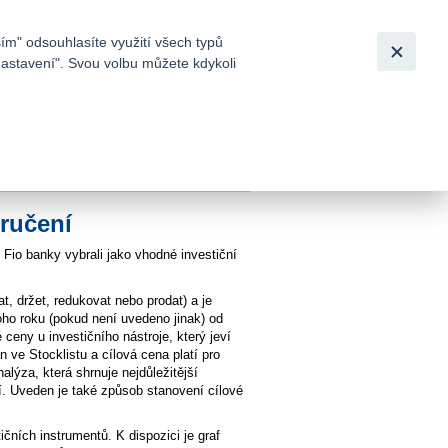
Bezpečnost
Česky
|
English
ím" odsouhlasíte využití všech typů
nastavení". Svou volbu můžete kdykoli
tků a
oručení
 Fio banky vybrali jako vhodné investiční
t, držet, redukovat nebo prodat) a je
oho roku (pokud není uvedeno jinak) od
ceny u investičního nástroje, který jeví
 ve Stocklistu a cílová cena platí pro
lýza, která shrnuje nejdůležitější
tí. Uveden je také způsob stanovení cílové
ičních instrumentů. K dispozici je graf