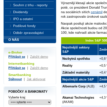
Výrazněji klesají akcie společn
Souhrn z trhu - reporty
poté, co prezident Donald Tr
na sociálních sítích
oznámil
do
Dividendy
rok zastropovalo úrokové sazb
IPO a ostatní
Naopak posilují akcie maloob
Podílové fondy
Akcie společnosti budou od 2
100, kde nahradí akcie farmac
Odběr zpravodajství
O NÁS
Index S&P 500 
Nejsilnější sektory
Změ
S&P
e-Broker
Přihlásit se
|
Založit demo
Nezbytná spotřeba
+0,8
Internetbanking
Reality
+0,5
Přihlásit se
|
Založit demo
Základní materiály
+0,4
Smartbanking
Stáhnout
|
Jak aktivovat
Nejsilnější akcie S&P
Změ
Albemarle Corp
(ALB)
+4,5
POBOČKY A BANKOMATY
Vyberte kraj:
Akamai Technologies
+4,3
(AKAM)