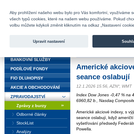
fio@fio.cz
Infomail:
Kontakty
|
Ceník
|
Kariéra
|
Na
Aby prohlížení našeho webu bylo pro Vás komfortní, využíváme sou
všech typů cookies, které na našem webu používáme. Pokud chcete 
Fio banka
volbu můžete kdykoli změnit kliknutím na odkaz „Nastavení cookies
Fio banka j
zprostředko
Upravit nastavení
Souhl
ÚVOD
Úvod
>
Zpravodajství
>
Zprávy z b
BANKOVNÍ SLUŽBY
Americké akciov
PODÍLOVÉ FONDY
seance oslabují
FIO DLUHOPISY
12.1.2026 15:56, AZN*, WMT
AKCIE A OBCHODOVÁNÍ
Index Dow Jones -0,47 % na 4
ZPRAVODAJSTVÍ
6960,82 b., Nasdaq Composit
Zprávy z burzy
Americké akciové indexy, s v
Odborné články
seance oslabují, když američtí
StockList
vyšetřování předsedy Federál
Powella.
Analýzy