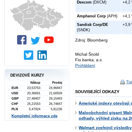
Dexcom
(DXCM)
+4,2
Amphenol Corp
(APH)
+4,1
Sandisk Corp/DE
+3,9
(SNDK)
Zdroj: Bloomberg
Michal Šnobl
Fio banka, a.s.
Prohlášení
DEVIZOVÉ KURZY
Tis
Nákup
Prodej
EUR
23,53753
24,96847
SOUVISEJÍCÍ ODKAZY
USD
20,36691
21,60509
GBP
27,48407
29,15493
Americké indexy otevírají 
CHF
25,21553
26,74847
PLN
5,47924
5,81236
Maloobchodní gigant Walm
Kompletní informace zde
odhady, výhled zisku na 2
Walmart zveřejnil výsledky