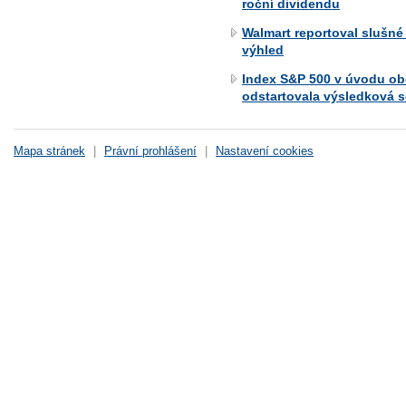
roční dividendu
Walmart reportoval slušné
výhled
Index S&P 500 v úvodu ob
odstartovala výsledková 
Mapa stránek
|
Právní prohlášení
|
Nastavení cookies