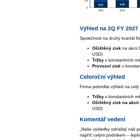
Výhled na 2Q FY 2027
Společnost na druhý kvartál f
Očištěný zisk
na akcii
USD)
Tržby
v konstantních m
Provozní zisk
v konsta
Celoroční výhled
Firma potvrdila výhled na celý
Tržby
v konstantních m
Očištěný zisk na akcii
USD)
Komentář vedení
„Naše výsledky odrážejí náš p
napříč celým podnikem – lepší 