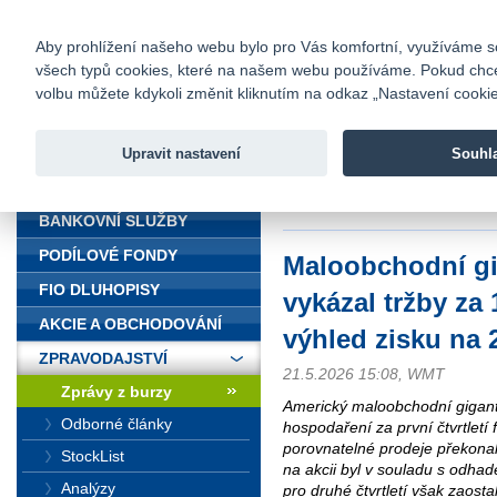
fio@fio.cz
Infomail:
Kontakty
|
Ceník
|
Kariéra
|
Na
Aby prohlížení našeho webu bylo pro Vás komfortní, využíváme sou
všech typů cookies, které na našem webu používáme. Pokud chcete 
Fio banka
volbu můžete kdykoli změnit kliknutím na odkaz „Nastavení cookies
Fio banka j
zprostředko
Upravit nastavení
Souhl
ÚVOD
Úvod
>
Zpravodajství
>
Zprávy z b
však zklamal
BANKOVNÍ SLUŽBY
PODÍLOVÉ FONDY
Maloobchodní gi
FIO DLUHOPISY
vykázal tržby za
AKCIE A OBCHODOVÁNÍ
výhled zisku na 
ZPRAVODAJSTVÍ
21.5.2026 15:08, WMT
Zprávy z burzy
Americký maloobchodní gigant 
Odborné články
hospodaření za první čtvrtletí 
porovnatelné prodeje překonaly
StockList
na akcii byl v souladu s odhad
Analýzy
pro druhé čtvrtletí však zaost