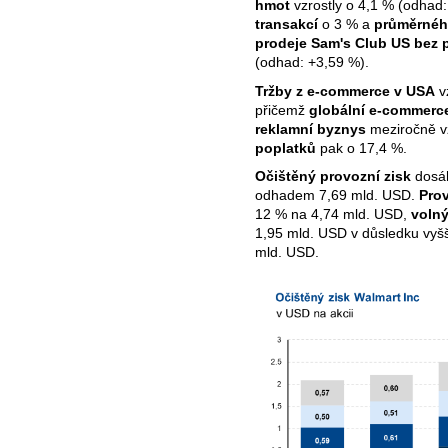
hmot
vzrostly o 4,1 % (odhad
transakcí
o 3 % a
průměrnéh
prodeje Sam's Club US bez
(odhad: +3,59 %).
Tržby z e-commerce v USA
v
přičemž
globální e-commerc
reklamní byznys
meziročně v
poplatků
pak o 17,4 %.
Očištěný provozní zisk
dosáh
odhadem 7,69 mld. USD.
Prov
12 % na 4,74 mld. USD,
volný
1,95 mld. USD v důsledku vyšš
mld. USD.