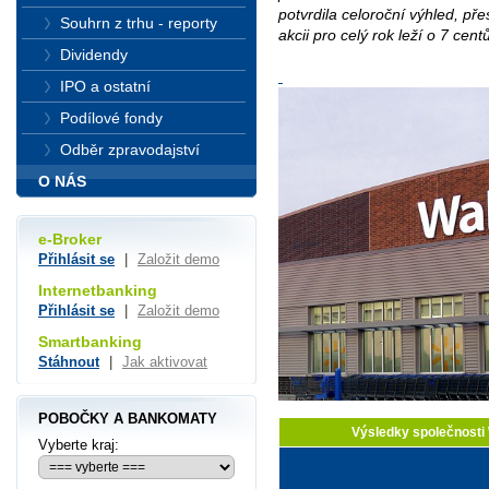
potvrdila celoroční výhled, př
Souhrn z trhu - reporty
akcii pro celý rok leží o 7 cen
Dividendy
IPO a ostatní
Podílové fondy
Odběr zpravodajství
O NÁS
e-Broker
Přihlásit se
|
Založit demo
Internetbanking
Přihlásit se
|
Založit demo
Smartbanking
Stáhnout
|
Jak aktivovat
POBOČKY A BANKOMATY
Výsledky společnosti
Vyberte kraj: