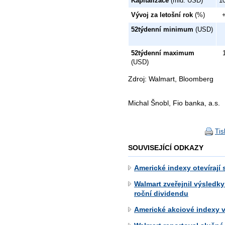
Kapitalizace
(mld. USD)
1
Vývoj za letošní rok
(%)
52týdenní minimum
(USD)
52týdenní maximum
(USD)
Zdroj: Walmart, Bloomberg
Michal Šnobl, Fio banka, a.s.
Tis
SOUVISEJÍCÍ ODKAZY
Americké indexy otevírají 
Walmart zveřejnil výsledky
roční dividendu
Americké akciové indexy 