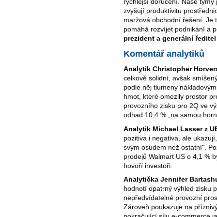
rychlejší doručení. Naše týmy p
zvyšují produktivitu prostředn
maržová obchodní řešení. Je t
pomáhá rozvíjet podnikání a p
prezident a generální ředite
Komentář analytiků
Analytik Christopher Horve
celkově solidní, avšak smíšený
podle něj tlumeny nákladovými
hmot, které omezily prostor p
provozního zisku pro 2Q ve výš
odhad 10,4 % „na samou horní 
Analytik Michael Lasser z U
pozitiva i negativa, ale ukazuj
svým osudem než ostatní". Po
prodejů Walmart US o 4,1 % by
hovoří investoři.
Analytička Jennifer Bartash
hodnotí opatrný výhled zisku 
nepředvídatelné provozní pros
Zároveň poukazuje na příznivý
pokračující sílu e-commerce ja