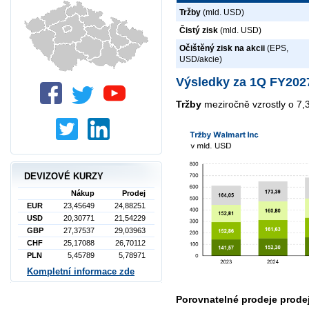
Tržby
(mld. USD)
Čistý zisk
(mld. USD)
Očištěný zisk na akcii
(EPS,
USD/akcie)
Výsledky za 1Q FY202
Tržby
meziročně vzrostly o 7
DEVIZOVÉ KURZY
Nákup
Prodej
EUR
23,45649
24,88251
USD
20,30771
21,54229
GBP
27,37537
29,03963
CHF
25,17088
26,70112
PLN
5,45789
5,78971
Kompletní informace zde
Porovnatelné prodeje prod