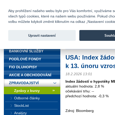
fio@fio.cz
Infomail:
Kontakty
|
Ceník
|
Kariéra
|
Na
Aby prohlížení našeho webu bylo pro Vás komfortní, využíváme sou
všech typů cookies, které na našem webu používáme. Pokud chcete 
Fio banka
volbu můžete kdykoli změnit kliknutím na odkaz „Nastavení cookies
Fio banka j
zprostředko
Upravit nastavení
Souhl
ÚVOD
Úvod
>
Zpravodajství
>
Zprávy z b
BANKOVNÍ SLUŽBY
USA: Index žádo
PODÍLOVÉ FONDY
k 13. únoru vzros
FIO DLUHOPISY
18.2.2026 13:01
AKCIE A OBCHODOVÁNÍ
Index žádostí o hypotéky 
ZPRAVODAJSTVÍ
aktuální hodnota: 2,8 %
Zprávy z burzy
očekávání trhu: --
předchozí hodnota: -0,3 %
Odborné články
StockList
Zdroj: Bloomberg
Analýzy