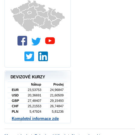
DEVIZOVÉ KURZY
Nákup
Prodej
EUR
23,53753
24,96847
USD
20,36691
21,60509
GBP
27,48407
29,15493
CHF
25,21553
26,74847
PLN
5,47924
5,81236
Kompletní informace zde