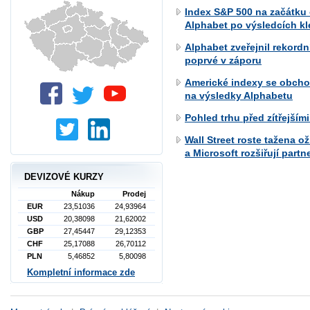
Index S&P 500 na začátku
Alphabet po výsledcích kle
Alphabet zveřejnil rekordn
poprvé v záporu
Americké indexy se obchod
na výsledky Alphabetu
Pohled trhu před zítřejším
Wall Street roste tažena 
a Microsoft rozšiřují partn
DEVIZOVÉ KURZY
Nákup
Prodej
EUR
23,51036
24,93964
USD
20,38098
21,62002
GBP
27,45447
29,12353
CHF
25,17088
26,70112
PLN
5,46852
5,80098
Kompletní informace zde