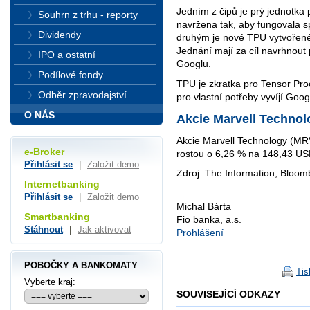
Jedním z čipů je prý jednotka 
Souhrn z trhu - reporty
navržena tak, aby fungovala 
Dividendy
druhým je nové TPU vytvořené
Jednání mají za cíl navrhnout
IPO a ostatní
Googlu.
Podílové fondy
TPU je zkratka pro Tensor Proce
Odběr zpravodajství
pro vlastní potřeby vyvíjí Goog
O NÁS
Akcie Marvell Technol
Akcie Marvell Technology (MR
e-Broker
rostou o 6,26 % na 148,43 US
Přihlásit se
|
Založit demo
Zdroj: The Information, Bloom
Internetbanking
Přihlásit se
|
Založit demo
Michal Bárta
Smartbanking
Fio banka, a.s.
Stáhnout
|
Jak aktivovat
Prohlášení
POBOČKY A BANKOMATY
Tis
Vyberte kraj:
SOUVISEJÍCÍ ODKAZY