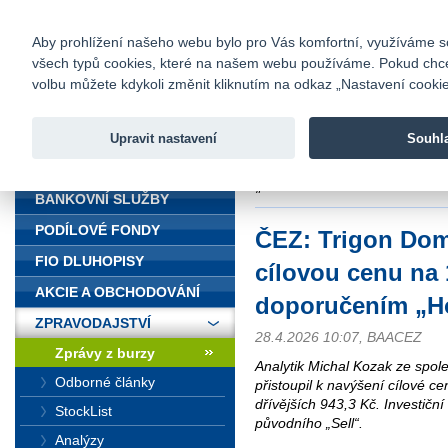
fio@fio.cz
Infomail:
Kontakty
|
Ceník
|
Kariéra
|
Na
Aby prohlížení našeho webu bylo pro Vás komfortní, využíváme sou
všech typů cookies, které na našem webu používáme. Pokud chcete 
Fio banka
volbu můžete kdykoli změnit kliknutím na odkaz „Nastavení cookies
Fio banka j
zprostředko
Upravit nastavení
Souhl
ÚVOD
Úvod
>
Zpravodajství
>
Zprávy z b
„Hold“
BANKOVNÍ SLUŽBY
PODÍLOVÉ FONDY
ČEZ: Trigon Dom
FIO DLUHOPISY
cílovou cenu na
AKCIE A OBCHODOVÁNÍ
doporučením „H
ZPRAVODAJSTVÍ
28.4.2026 10:07, BAACEZ
Zprávy z burzy
Analytik Michal Kozak ze spol
Odborné články
přistoupil k navýšení cílové c
dřívějších 943,3 Kč. Investiční
StockList
původního „Sell“.
Analýzy