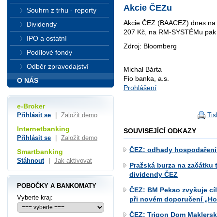
Akcie ČEZu
Souhrn z trhu - reporty
Akcie ČEZ (BAACEZ) dnes na p
Dividendy
207 Kč, na RM-SYSTÉMu pak 
IPO a ostatní
Zdroj: Bloomberg
Podílové fondy
Odběr zpravodajství
Michal Bárta
Fio banka, a.s.
O NÁS
Prohlášení
e-Broker
Tis
Přihlásit se
|
Založit demo
Internetbanking
SOUVISEJÍCÍ ODKAZY
Přihlásit se
|
Založit demo
ČEZ: odhady hospodaření
Smartbanking
Stáhnout
|
Jak aktivovat
Pražská burza na začátku t
dividendy ČEZ
POBOČKY A BANKOMATY
ČEZ: BM Pekao zvyšuje cí
Vyberte kraj:
při novém doporučení „Ho
ČEZ: Trigon Dom Maklerski