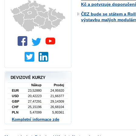
Kč a potvrzuje doporučení
ČEZ bude se státem a Roll
výstavbu malých modulárn
DEVIZOVÉ KURZY
Nákup
Prodej
EUR
23,52880
24,95920
USD
20,42223
21,66377
GBP
27,47291
29,14309
CHF
25,15196
26,68104
PLN
5,47099
5,80361
Kompletní informace zde