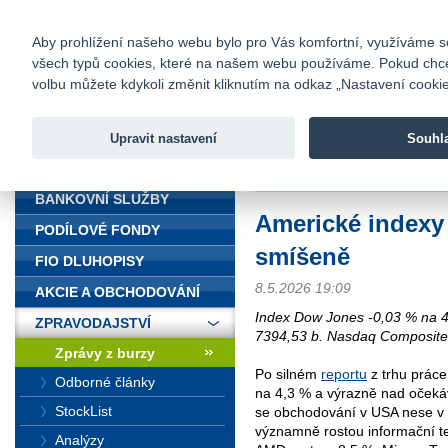
fio@fio.cz
Infomail:
Kontakty
|
Ceník
|
Kariéra
|
Na
Aby prohlížení našeho webu bylo pro Vás komfortní, využíváme sou
všech typů cookies, které na našem webu používáme. Pokud chcete 
Fio banka
volbu můžete kdykoli změnit kliknutím na odkaz „Nastavení cookies
Fio banka j
zprostředko
Upravit nastavení
Souhl
ÚVOD
Úvod
>
Zpravodajství
>
Zprávy z b
BANKOVNÍ SLUŽBY
Americké indexy
PODÍLOVÉ FONDY
smíšeně
FIO DLUHOPISY
8.5.2026 19:09
AKCIE A OBCHODOVÁNÍ
Index Dow Jones -0,03 % na 
ZPRAVODAJSTVÍ
7394,53 b. Nasdaq Composite
Zprávy z burzy
Po silném
reportu
z trhu práce
Odborné články
na 4,3 % a výrazně nad očekáv
StockList
se obchodování v USA nese v 
významně rostou informační te
Analýzy