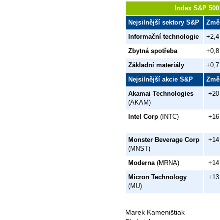
Index S&P 500 
Nejsilnější sektory S&P
Změ
Informační technologie
+2,4
Zbytná spotřeba
+0,8
Základní materiály
+0,7
Nejsilnější akcie S&P
Změ
Akamai Technologies
+20
(AKAM)
Intel Corp
(INTC)
+16
Monster Beverage Corp
+14
(MNST)
Moderna
(MRNA)
+14
Micron Technology
+13
(MU)
Marek Kameništiak