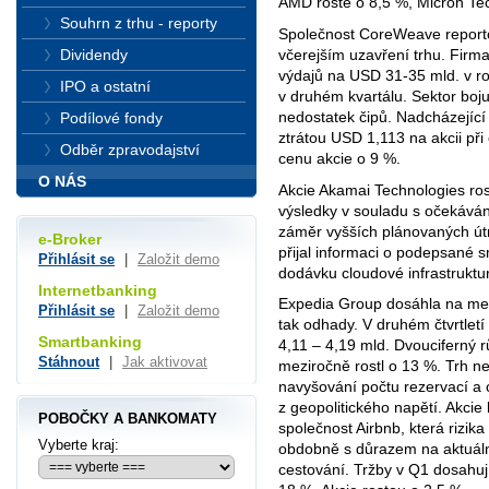
AMD roste o 8,5 %, Micron Te
Souhrn z trhu - reporty
Společnost CoreWeave reporto
včerejším uzavření trhu. Firma
Dividendy
výdajů na USD 31-35 mld. v ro
IPO a ostatní
v druhém kvartálu. Sektor boju
nedostatek čipů. Nadcházející
Podílové fondy
ztrátou USD 1,113 na akcii při
Odběr zpravodajství
cenu akcie o 9 %.
O NÁS
Akcie Akamai Technologies ros
výsledky v souladu s očekává
záměr vyšších plánovaných útr
e-Broker
přijal informaci o podepsané 
Přihlásit se
|
Založit demo
dodávku cloudové infrastruktu
Internetbanking
Expedia Group dosáhla na mez
Přihlásit se
|
Založit demo
tak odhady. V druhém čtvrtlet
Smartbanking
4,11 – 4,19 mld. Dvouciferný rů
Stáhnout
|
Jak aktivovat
meziročně rostl o 13 %. Trh n
navyšování počtu rezervací a 
z geopolitického napětí. Akcie 
POBOČKY A BANKOMATY
společnost Airbnb, která rizika
Vyberte kraj:
obdobně s důrazem na aktuál
cestování. Tržby v Q1 dosahuj