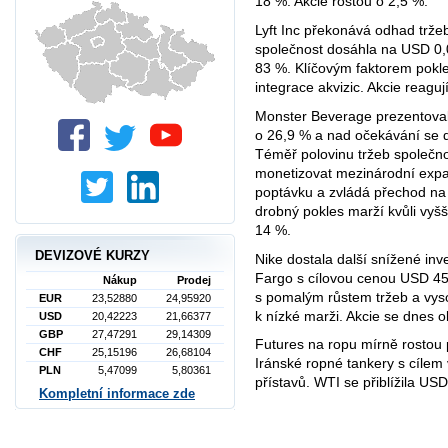
18 %. Akcie rostou o 2,5 %.
Lyft Inc překonává odhad tržeb
společnost dosáhla na USD 0,0
83 %. Klíčovým faktorem pokl
integrace akvizic. Akcie reaguj
Monster Beverage prezentoval 
o 26,9 % a nad očekávání se do
Téměř polovinu tržeb společnos
monetizovat mezinárodní expan
poptávku a zvládá přechod na
drobný pokles marží kvůli vyš
14 %.
DEVIZOVÉ KURZY
Nike dostala další snížené inv
Fargo s cílovou cenou USD 45
Nákup
Prodej
s pomalým růstem tržeb a vys
EUR
23,52880
24,95920
k nízké marži. Akcie se dnes 
USD
20,42223
21,66377
GBP
27,47291
29,14309
Futures na ropu mírně rostou 
CHF
25,15196
26,68104
Iránské ropné tankery s cílem 
PLN
5,47099
5,80361
přístavů. WTI se přiblížila US
Kompletní informace zde