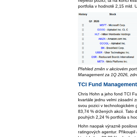
největší pozici, ta na konci kv
portfolia v hodnotě 2,15 mld. 
Přehled změn v akciovém portf
Management za 1Q 2026, zdr
TCI Fund Management
Chris Hohn a jeho fond
TCI F
kvartále jednu velmi zásadní 
svou pozici v technologickém 
83,74 % držených akcií. Tato 
pouhých 2,24 % portfolia s ho
Hohn naopak výrazně posiloval
ratingových agentur. Přikoupil