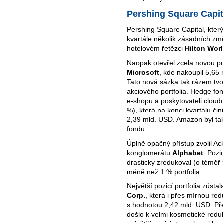
Pershing Square Capit
Pershing Square Capital
, kter
kvartále několik zásadních z
hotelovém řetězci
Hilton Wor
Naopak otevřel zcela novou po
Microsoft
, kde nakoupil 5,65 
Tato nová sázka tak rázem tvoř
akciového portfolia. Hedge fo
e-shopu a poskytovateli cloudo
%), která na konci kvartálu čin
2,39 mld. USD. Amazon byl tak
fondu.
Úplně opačný přístup zvolil A
konglomerátu
Alphabet
. Pozic
drasticky zredukoval (o téměř 
méně než 1 % portfolia.
Největší pozicí portfolia zůsta
Corp.
, která i přes mírnou red
s hodnotou 2,42 mld. USD. Př
došlo k velmi kosmetické reduk