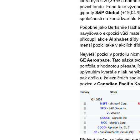
která byla s 20,39 % a hodnot
pozicí fondu. Fond také význa
giganty
S&P Global
(+19,04 
společnosti na konci kvartálu t
Podobně jako Berkshire Hathaw
navyšovalo expozici vůči mate
přikoupil akcie
Alphabet
třídy
menší pozici také v akciích tř
Největší pozicí v portfoliu ni
GE Aerospace
. Tato sázka tv
portfolia s hodnotou přesahují
uplynulém kvartále nijak neh
pak došlo u železničních spol
pozice v
Canadian Pacific Ka
Přehled změn v akciovém por