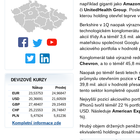
například giganti jako
Amazon,
či
UnitedHealth Group
. Posl
kterou holding otevřel teprve 
Berkshire v 1Q naopak výrazně
technologickém konglomerát
akcií třídy A a téměř 3,6 mil. a
mateřskou společnost Googlu č
akciového portfolia v hodnotě 
Konglomerát také výrazně redu
Chevron
, a to o téměř 45,8 mi
Naopak po téměř šesti letech s
průmyslu otevřením pozice v
D
DEVIZOVÉ KURZY
39,8 mil. akcií v hodnotě přes
Nákup
Prodej
tento sektor kompletně opust
EUR
23,53753
24,96847
Nejvyšší pozicí akciového port
USD
20,36691
21,60509
GBP
27,48407
29,15493
iPhonů tvořil téměř 22 % portf
CHF
25,21553
26,74847
USD. Následuje
American Ex
PLN
5,47924
5,81236
%).
Kompletní informace zde
Hrubý objem držených peněžní
ekvivalentů holdingu dosáhl n