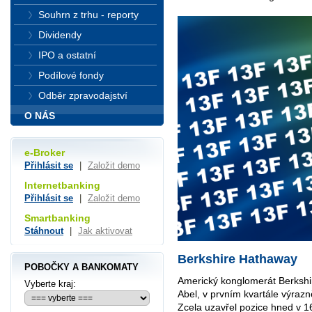
Souhrn z trhu - reporty
Dividendy
IPO a ostatní
Podílové fondy
Odběr zpravodajství
O NÁS
e-Broker
Přihlásit se
|
Založit demo
Internetbanking
Přihlásit se
|
Založit demo
Smartbanking
Stáhnout
|
Jak aktivovat
Berkshire Hathaway
POBOČKY A BANKOMATY
Americký konglomerát Berkshi
Vyberte kraj:
Abel, v prvním kvartále výrazn
Zcela uzavřel pozice hned v 1