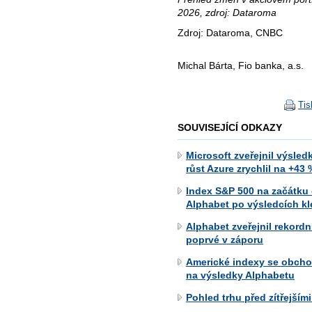
2026, zdroj: Dataroma
Zdroj: Dataroma, CNBC
Michal Bárta, Fio banka, a.s.
Tis
SOUVISEJÍCÍ ODKAZY
Microsoft zveřejnil výsle
růst Azure zrychlil na +43
Index S&P 500 na začátku
Alphabet po výsledcích kle
Alphabet zveřejnil rekordn
poprvé v záporu
Americké indexy se obchod
na výsledky Alphabetu
Pohled trhu před zítřejším