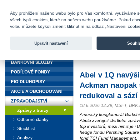
fio@fio.cz
Infomail:
Kontakty
|
Ceník
|
Kariéra
|
Na
Aby prohlížení našeho webu bylo pro Vás komfortní, využíváme sou
všech typů cookies, které na našem webu používáme. Pokud chcete 
Fio banka
volbu můžete kdykoli změnit kliknutím na odkaz „Nastavení cookies
Fio banka j
zprostředko
Upravit nastavení
Souhl
ÚVOD
Úvod
>
Zpravodajství
>
Zprávy z b
Microsoft
BANKOVNÍ SLUŽBY
PODÍLOVÉ FONDY
Abel v 1Q navýši
FIO DLUHOPISY
Ackman naopak t
AKCIE A OBCHODOVÁNÍ
redukoval a sází
ZPRAVODAJSTVÍ
18.5.2026 12:29, MSFT, BR
Zprávy z burzy
Americký konglomerát Berksh
Odborné články
Abela zveřejnil čtvrtletní zpráv
top investorů, mezi nimiž je i
StockList
hedge fondu Pershing Square 
Analýzy
fond TCI Fund Management.