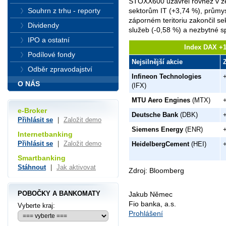
STOXX600 uzavřel rovněž v ze
Souhrn z trhu - reporty
sektorům IT (+3,74 %), průmys
záporném teritoriu zakončil se
Dividendy
služeb (-0,58 %) a nezbytné s
IPO a ostatní
Index DAX +1
Podílové fondy
Nejsilnější akcie
Odběr zpravodajství
Infineon Technologies
O NÁS
(IFX)
MTU Aero Engines
(MTX)
e-Broker
Deutsche Bank
(DBK)
Přihlásit se
|
Založit demo
Siemens Energy
(ENR)
Internetbanking
Přihlásit se
|
Založit demo
HeidelbergCement
(HEI)
Smartbanking
Stáhnout
|
Jak aktivovat
Zdroj: Bloomberg
POBOČKY A BANKOMATY
Jakub Němec
Fio banka, a.s.
Vyberte kraj:
Prohlášení