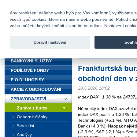
fio@fio.cz
Infomail:
Kontakty
|
Ceník
|
Kariéra
|
Na
Aby prohlížení našeho webu bylo pro Vás komfortní, využíváme sou
všech typů cookies, které na našem webu používáme. Pokud chcete 
Fio banka
volbu můžete kdykoli změnit kliknutím na odkaz „Nastavení cookies
Fio banka j
zprostředko
Upravit nastavení
Souhl
ÚVOD
Úvod
>
Zpravodajství
>
Zprávy z b
BANKOVNÍ SLUŽBY
Frankfurtská bur
PODÍLOVÉ FONDY
obchodní den v 
FIO DLUHOPISY
20.5.2026 18:02
AKCIE A OBCHODOVÁNÍ
Index DAX +1,38 % na 24737,
ZPRAVODAJSTVÍ
Zprávy z burzy
Německý index DAX uzavřel ob
index DAX posílil o 1,38 %. T
Odborné články
Technologies (+5,1 %), MTU A
StockList
Bank (+4,3 %). Naopak největ
(-2,3 %), SAP (-2,1 %) a Scou
Analýzy