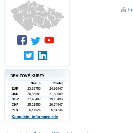
Tis
DEVIZOVÉ KURZY
Nákup
Prodej
EUR
23,53753
24,96847
USD
20,36691
21,60509
GBP
27,48407
29,15493
CHF
25,21553
26,74847
PLN
5,47924
5,81236
Kompletní informace zde