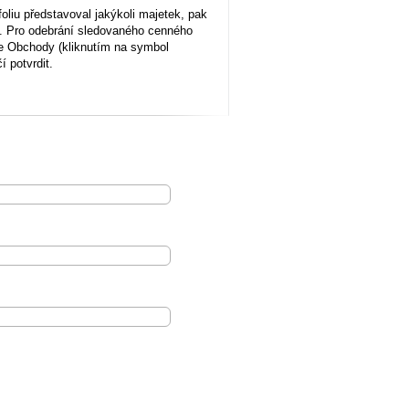
foliu představoval jakýkoli majetek, pak
nu. Pro odebrání sledovaného cenného
ožce Obchody (kliknutím na symbol
í potvrdit.