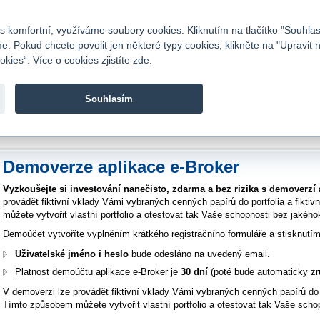
Kontakty
|
Ceník
|
Kariéra
|
Napište nám
|
Časté dotazy
|
Vztahy s investory
|
 komfortní, využíváme soubory cookies. Kliknutím na tlačítko "Souhlas
 Pokud chcete povolit jen některé typy cookies, klikněte na "Upravit 
kies“. Více o cookies zjistíte
zde
.
Fio banka je moderní česká banka. Poskytuje účty bez popla
zprostředkovává investice do cenných papírů.
Souhlasím
vod
>
Akcie a obchodování
>
e-Broker
>
Demo e-Broker
Demoverze aplikace e-Broker
Vyzkoušejte si investování nanečisto, zdarma a bez rizika s demoverzí 
provádět fiktivní vklady Vámi vybraných cenných papírů do portfolia a fiktiv
můžete vytvořit vlastní portfolio a otestovat tak Vaše schopnosti bez jakéhok
Demoúčet vytvoříte vyplněním krátkého registračního formuláře a stisknutím 
Uživatelské jméno i heslo
bude odesláno na uvedený email.
Platnost demoúčtu aplikace e-Broker je
30 dní
(poté bude automaticky zr
V demoverzi lze provádět fiktivní vklady Vámi vybraných cenných papírů do por
Tímto způsobem můžete vytvořit vlastní portfolio a otestovat tak Vaše schop