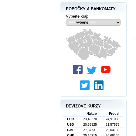
POBOČKY A BANKOMATY
Vyberte kraj:
DEVIZOVÉ KURZY
Nákup
Prodej
EUR
23,48270
24,91030
USD
20,33925
21,57575
GBP
27,37731
29,04169
CHF
25,16215
26,69185