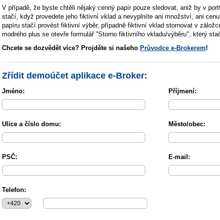
V případě, že byste chtěli nějaký cenný papír pouze sledovat, aniž by v port
stačí, když provedete jeho fiktivní vklad a nevyplníte ani množství, ani ce
papíru stačí provést fiktivní výběr, případně fiktivní vklad stornovat v zál
modrého plus se otevře formulář "Storno fiktivního vkladu/výběru", který stač
Chcete se dozvědět více? Projděte si našeho
Průvodce e-Brokerem
!
Zřídit demoúčet aplikace e-Broker:
Jméno:
Příjmení:
Ulice a číslo domu:
Město/obec:
PSČ:
E-mail:
Telefon: