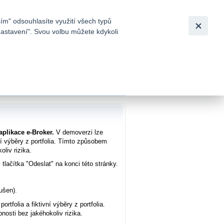
Bezpečnost
Česky
|
English
ím" odsouhlasíte využití všech typů
nastavení". Svou volbu můžete kdykoli
tků a
aplikace e-Broker.
V demoverzi lze
ní výběry z portfolia. Tímto způsobem
oliv rizika.
tlačítka "Odeslat" na konci této stránky.
ušen).
tfolia a fiktivní výběry z portfolia.
nosti bez jakéhokoliv rizika.