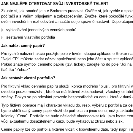
JAK NEJLÉPE OTESTOVAT SVŮJ INVESTORSKÝ TALENT
Zkuste si, jak snadné je s e-Brokerem pracovat. Ověřte si, jak rychle a spol
počítači a s Vaším připojením a zabezpečením. Zvažte, které pokročilé funkc
svém investičním rozhodování a naučte se je správně nastavit. Doporučujem
vyhledávání jednotlivých cenných papírů
sestavení vlastního portfolia
Jak nalézt cenný papír?
Pro rychlé nalezení akcie použijte pole v levém sloupci aplikace e-Broker n
"Najdi CP" můžete zadat název společnosti nebo jeho část a spustit vyhledáv
Pokud znáte symbol cenného papíru (tzv. ticker), zadejte ho do pole "Jdi na
tlačítko "Zobraz".
Jak sestavit vlastní portfolio?
Pro fiktivní vklad cenného papíru slouží ikonka modrého "plus", pro fiktivn
uvedete pouze množství, které se má fiktivně zobchodovat, všechny ostat
změny. Pokyn se po odeslání provede bezprostředně za cenu, která v daný o
Tyto fiktivní operace mají charakter vkladu do, resp. výběru z portfolia za c
byste chtěli daný cenný papír vložit do portfolia za jinou cenu, než je aktuáln
kolonky "Cena". Portfolio se bude následně ohodnocovat tak, jako byste ce
vůči aktuálnímu dosažitelnému kurzu bude vykazovat ztrátu nebo zisk.
Cenné papíry lze do portfolia fiktivně vložit k libovolnému datu, tedy např. i n