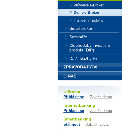
Průvodce e-Broker
Demo e-Broker
Inteligentní pokyny
Smartbroker
Semináře
Dlouhodobý investiční
produkt (DIP)
Další služby Fio
ZPRAVODAJSTVÍ
O NÁS
e-Broker
Přihlásit se
|
Založit demo
Internetbanking
Přihlásit se
|
Založit demo
Smartbanking
Stáhnout
|
Jak aktivovat