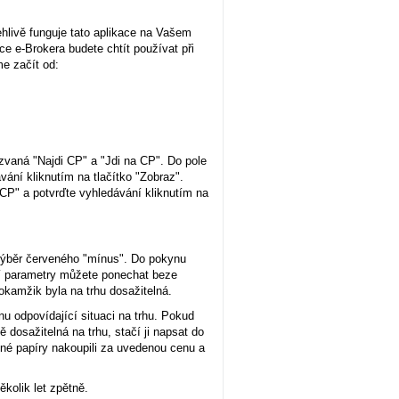
ehlivě funguje tato aplikace na Vašem
e e-Brokera budete chtít používat při
e začít od:
azvaná "Najdi CP" a "Jdi na CP". Do pole
ání kliknutím na tlačítko "Zobraz".
 CP" a potvrďte vyhledávání kliknutím na
í výběr červeného "mínus". Do pokynu
ní parametry můžete ponechat beze
kamžik byla na trhu dosažitelná.
enu odpovídající situaci na trhu. Pokud
ě dosažitelná na trhu, stačí ji napsat do
nné papíry nakoupili za uvedenou cenu a
ěkolik let zpětně.