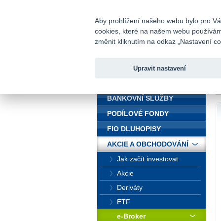
fio@fio.cz
Infomail:
Aby prohlížení našeho webu bylo pro Vás
cookies, které na našem webu používáme.
Fio banka
změnit kliknutím na odkaz „Nastavení coo
Upravit nastavení
ÚVOD
Ú
BANKOVNÍ SLUŽBY
PODÍLOVÉ FONDY
FIO DLUHOPISY
AKCIE A OBCHODOVÁNÍ
Jak začít investovat
Akcie
Deriváty
ETF
e-Broker