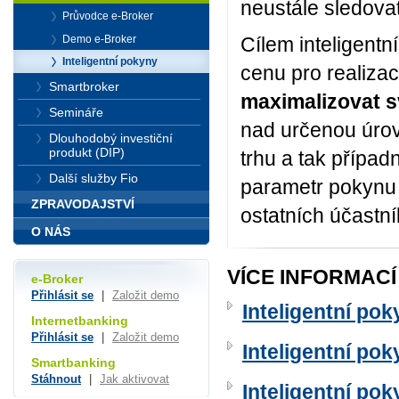
neustále sledova
Průvodce e-Broker
Demo e-Broker
Cílem inteligentní
Inteligentní pokyny
cenu pro realiza
Smartbroker
maximalizovat s
Semináře
nad určenou úro
Dlouhodobý investiční
produkt (DIP)
trhu a tak případ
Další služby Fio
parametr pokynu 
ZPRAVODAJSTVÍ
ostatních účastní
O NÁS
VÍCE INFORMACÍ
e-Broker
Přihlásit se
|
Založit demo
Inteligentní po
Internetbanking
Přihlásit se
|
Založit demo
Inteligentní po
Smartbanking
Stáhnout
|
Jak aktivovat
Inteligentní p