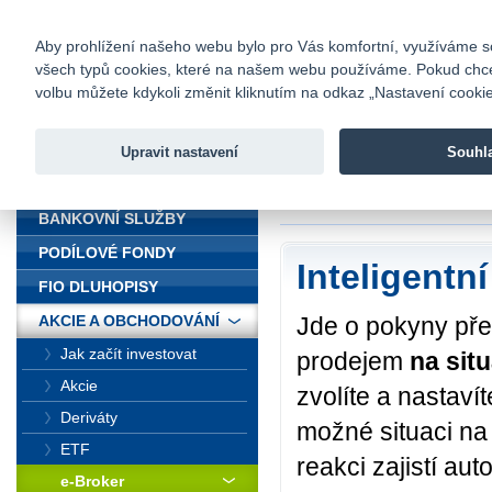
fio@fio.cz
Infomail:
Kontakty
|
Ceník
|
Kariéra
|
Na
Aby prohlížení našeho webu bylo pro Vás komfortní, využíváme sou
všech typů cookies, které na našem webu používáme. Pokud chcete 
Fio banka
volbu můžete kdykoli změnit kliknutím na odkaz „Nastavení cookies
Fio banka j
zprostředko
Upravit nastavení
Souhl
ÚVOD
Úvod
>
Akcie a obc
BANKOVNÍ SLUŽBY
PODÍLOVÉ FONDY
Inteligentn
FIO DLUHOPISY
Jde o pokyny pře
AKCIE A OBCHODOVÁNÍ
Jak začít investovat
prodejem
na situ
Akcie
zvolíte a nastaví
Deriváty
možné situaci na
ETF
reakci zajistí au
e-Broker