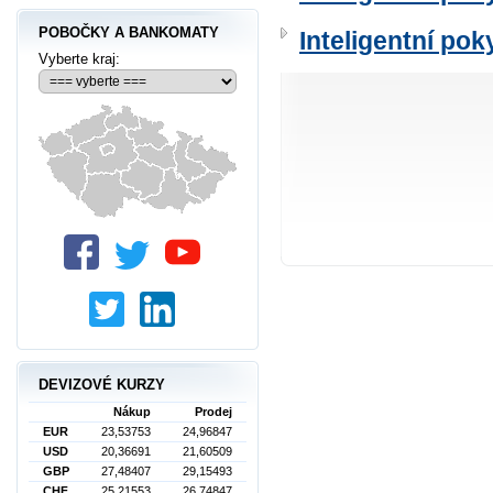
POBOČKY A BANKOMATY
Inteligentní po
Vyberte kraj:
DEVIZOVÉ KURZY
Nákup
Prodej
EUR
23,53753
24,96847
USD
20,36691
21,60509
GBP
27,48407
29,15493
CHF
25,21553
26,74847