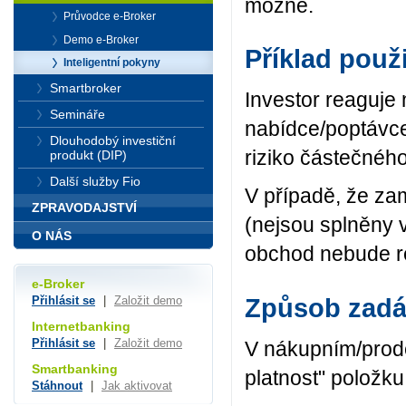
možné.
Průvodce e-Broker
Demo e-Broker
Příklad použi
Inteligentní pokyny
Smartbroker
Investor reaguje n
Semináře
nabídce/poptávc
Dlouhodobý investiční
riziko částečnéh
produkt (DIP)
Další služby Fio
V případě, že za
ZPRAVODAJSTVÍ
(nejsou splněny 
O NÁS
obchod nebude re
e-Broker
Způsob zadá
Přihlásit se
|
Založit demo
Internetbanking
Přihlásit se
|
Založit demo
V nákupním/prode
Smartbanking
platnost" položku "
Stáhnout
|
Jak aktivovat