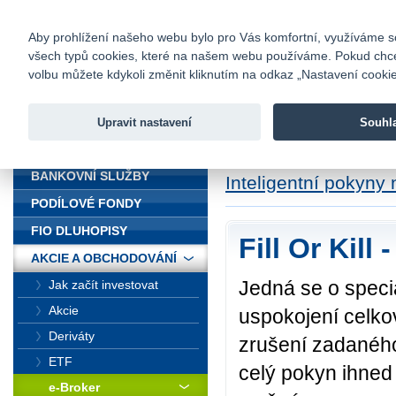
fio@fio.cz
Infomail:
Kontakty
|
Ceník
|
Kariéra
|
Na
Aby prohlížení našeho webu bylo pro Vás komfortní, využíváme sou
všech typů cookies, které na našem webu používáme. Pokud chcete 
Fio banka
volbu můžete kdykoli změnit kliknutím na odkaz „Nastavení cookies
Fio banka j
zprostředko
Upravit nastavení
Souhl
ÚVOD
Úvod
>
Akcie a obc
BANKOVNÍ SLUŽBY
Inteligentní pokyny
PODÍLOVÉ FONDY
FIO DLUHOPISY
Fill Or Kill
AKCIE A OBCHODOVÁNÍ
Jedná se o speci
Jak začít investovat
Akcie
uspokojení celk
Deriváty
zrušení zadaného
ETF
celý pokyn ihned
e-Broker