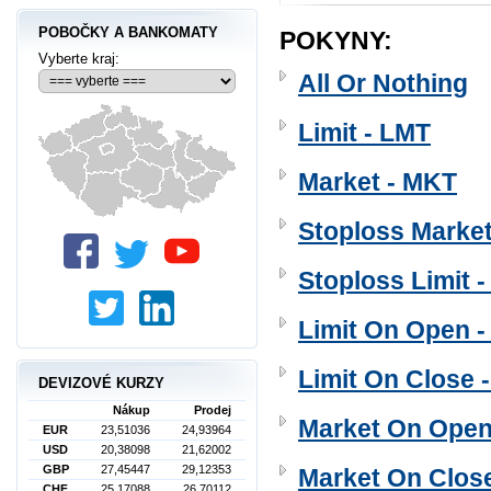
POBOČKY A BANKOMATY
POKYNY:
Vyberte kraj:
All Or Nothing
Limit - LMT
Market - MKT
Stoploss Marke
Stoploss Limit 
Limit On Open 
Limit On Close 
DEVIZOVÉ KURZY
Nákup
Prodej
Market On Ope
EUR
23,51036
24,93964
USD
20,38098
21,62002
GBP
27,45447
29,12353
Market On Clos
CHF
25,17088
26,70112