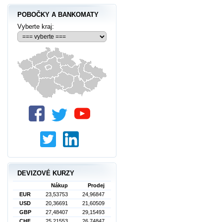
POBOČKY A BANKOMATY
Vyberte kraj:
DEVIZOVÉ KURZY
Nákup
Prodej
EUR
23,53753
24,96847
USD
20,36691
21,60509
GBP
27,48407
29,15493
CHF
25,21553
26,74847