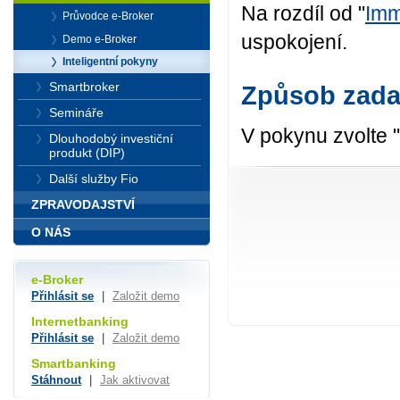
Na rozdíl od "
Imm
Průvodce e-Broker
uspokojení.
Demo e-Broker
Inteligentní pokyny
Smartbroker
Způsob zada
Semináře
V pokynu zvolte "
Dlouhodobý investiční
produkt (DIP)
Další služby Fio
ZPRAVODAJSTVÍ
O NÁS
e-Broker
Přihlásit se
|
Založit demo
Internetbanking
Přihlásit se
|
Založit demo
Smartbanking
Stáhnout
|
Jak aktivovat