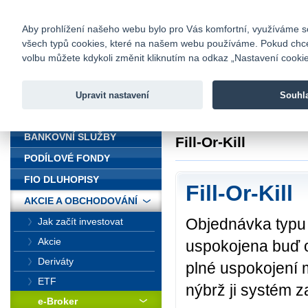
fio@fio.cz
Infomail:
Kontakty
|
Ceník
|
Kariéra
|
Na
Aby prohlížení našeho webu bylo pro Vás komfortní, využíváme sou
všech typů cookies, které na našem webu používáme. Pokud chcete 
Fio banka
volbu můžete kdykoli změnit kliknutím na odkaz „Nastavení cookies
Fio banka j
zprostředko
Upravit nastavení
Souhl
ÚVOD
Úvod
>
Akcie a obc
BANKOVNÍ SLUŽBY
Fill-Or-Kill
PODÍLOVÉ FONDY
FIO DLUHOPISY
Fill-Or-Kill
AKCIE A OBCHODOVÁNÍ
Objednávka typu „
Jak začít investovat
Akcie
uspokojena buď o
Deriváty
plné uspokojení 
ETF
nýbrž ji systém z
e-Broker