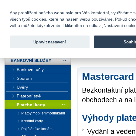
fio@fio.cz
Infomail:
Kontakty
|
Ceník
|
Kariéra
|
Na
Aby prohlížení našeho webu bylo pro Vás komfortní, využíváme sou
všech typů cookies, které na našem webu používáme. Pokud chcete 
Fio banka
volbu můžete kdykoli změnit kliknutím na odkaz „Nastavení cookies
Fio banka j
zprostředko
Upravit nastavení
Souhl
ÚVOD
Úvod
>
Bankovní sl
BANKOVNÍ SLUŽBY
Bankovní účty
Mastercard
Spoření
Úvěry
Bezkontaktní plat
Platební styk
obchodech a na i
Platební karty
Platby mobilem/hodinkami
Výhody plate
Kreditní karty
Pojištění ke kartám
Vydání a vedení