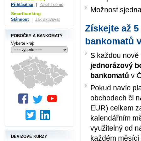
Přihlásit se
|
Založit demo
Možnost sjedn
Smartbanking
Stáhnout
|
Jak aktivovat
Získejte až 
POBOČKY A BANKOMATY
bankomatů v 
Vyberte kraj:
S každou nově 
jednorázový b
bankomatů
v Č
Pokud navíc plat
obchodech či na
EUR) celkem za
kalendářním mě
využitelný od n
DEVIZOVÉ KURZY
každém měsíci 