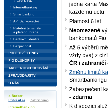
Click to Pay
jedna karta Ma
Internetbanking
každému účtu
Smartbanking
Platnost 6 let
API Bankovnictví
Platební terminály
Neomezené
vý
a platební brána
bankomatů Fio
Bankovní identita
Bezpečnost
Až 5 výběrů mě
PODÍLOVÉ FONDY
vždy dva) z ci
FIO DLUHOPISY
ČR i zahraničí
AKCIE A OBCHODOVÁNÍ
Změnu limitů ka
ZPRAVODAJSTVÍ
Smartbankingu
O NÁS
Zabezpečení kar
-
zdarma
e-Broker
Přihlásit se
|
Založit demo
K dispozici sl
Internetbanking