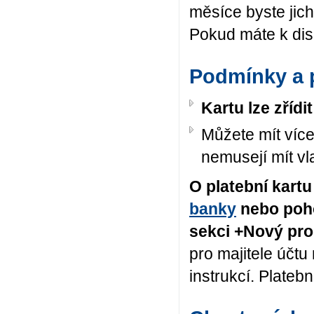
měsíce byste jic
Pokud máte k disp
Podmínky a p
Kartu lze zří
Můžete mít více 
nemusejí mít vl
O platební kart
banky
nebo poho
sekci +Nový pro
pro majitele účtu
instrukcí. Platebn