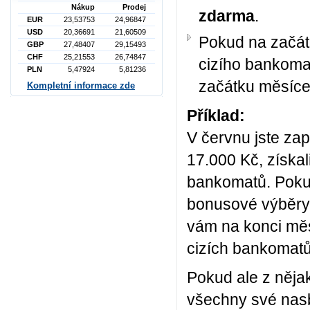
Nákup
Prodej
zdarma
.
EUR
23,53753
24,96847
USD
20,36691
21,60509
Pokud na začát
GBP
27,48407
29,15493
CHF
25,21553
26,74847
cizího bankom
PLN
5,47924
5,81236
začátku měsíce
Kompletní informace zde
Příklad:
V červnu jste za
17.000 Kč, získal
bankomatů. Pokud
bonusové výběry, 
vám na konci měsí
cizích bankomatů 
Pokud ale z nějak
všechny své nasb