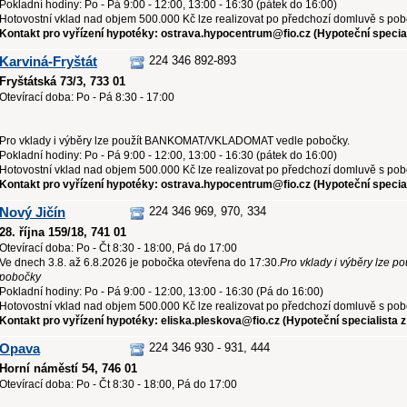
Pokladní hodiny: Po - Pá 9:00 - 12:00, 13:00 - 16:30 (pátek do 16:00)
Hotovostní vklad nad objem 500.000 Kč lze realizovat po předchozí domluvě s po
Kontakt pro vyřízení hypotéky: ostrava.hypocentrum@fio.cz (Hypoteční special
Karviná-Fryštát
224 346 892-893
Fryštátská 73/3, 733 01
Otevírací doba: Po - Pá 8:30 - 17:00
Pro vklady i výběry lze použít BANKOMAT/VKLADOMAT vedle pobočky.
Pokladní hodiny: Po - Pá 9:00 - 12:00, 13:00 - 16:30 (pátek do 16:00)
Hotovostní vklad nad objem 500.000 Kč lze realizovat po předchozí domluvě s po
Kontakt pro vyřízení hypotéky: ostrava.hypocentrum@fio.cz (Hypoteční special
Nový Jičín
224 346 969, 970, 334
28. října 159/18, 741 01
Otevírací doba: Po - Čt 8:30 - 18:00, Pá do 17:00
Ve dnech 3.8. až 6.8.2026 je pobočka otevřena do 17:30.
Pro vklady i výběry lz
pobočky
Pokladní hodiny: Po - Pá 9:00 - 12:00, 13:00 - 16:30 (Pá do 16:00)
Hotovostní vklad nad objem 500.000 Kč lze realizovat po předchozí domluvě s pob
Kontakt pro vyřízení hypotéky: eliska.pleskova@fio.cz (Hypoteční specialista z
Opava
224 346 930 - 931, 444
Horní náměstí 54, 746 01
Otevírací doba: Po - Čt 8:30 - 18:00, Pá do 17:00