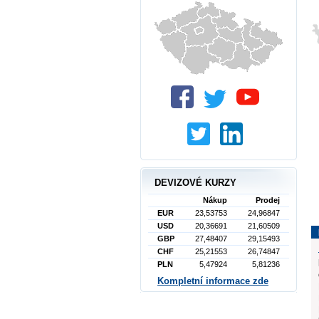
DEVIZOVÉ KURZY
Nákup
Prodej
EUR
23,53753
24,96847
USD
20,36691
21,60509
GBP
27,48407
29,15493
CHF
25,21553
26,74847
PLN
5,47924
5,81236
Kompletní informace zde