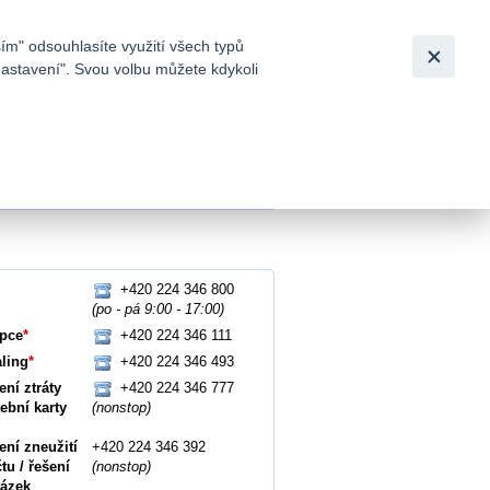
Bezpečnost
Česky
|
English
ím" odsouhlasíte využití všech typů
nastavení". Svou volbu můžete kdykoli
tků a
+420 224 346 800
(po - pá 9:00 - 17:00)
epce
*
+420 224 346 111
ling
*
+420 224 346 493
ení ztráty
+420 224 346 777
tební karty
(nonstop)
ení zneužití
+420 224 346 392
u / řešení
(nonstop)
tázek