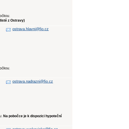
bočkou.
isté z Ostravy)
ostrava.hlavni@fio.cz
bočkou.
ostrava.nadrazni@fio.cz
u.
Na pobočce je k dispozici hypoteční