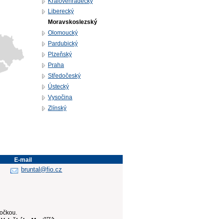
Královéhradecký
Liberecký
Moravskoslezský
Olomoucký
Pardubický
Plzeňský
Praha
Středočeský
Ústecký
Vysočina
Zlínský
E-mail
bruntal@fio.cz
bočkou.