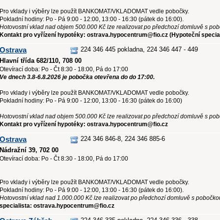
Pro vklady i výběry lze použít BANKOMAT/VKLADOMAT vedle pobočky.
Pokladní hodiny: Po - Pá 9:00 - 12:00, 13:00 - 16:30 (pátek do 16:00).
Hotovostní vklad nad objem 500.000 Kč lze realizovat po předchozí domluvě s po
Kontakt pro vyřízení hypotéky: ostrava.hypocentrum@fio.cz (Hypoteční special
Ostrava
224 346 445 pokladna, 224 346 447 - 449
Hlavní třída 682/110, 708 00
Otevírací doba: Po - Čt 8:30 - 18:00, Pá do 17:00
Ve dnech 3.8-6.8.2026 je pobočka otevřena do do 17:00.
Pro vklady i výběry lze použít BANKOMAT/VKLADOMAT vedle pobočky.
Pokladní hodiny: Po - Pá 9:00 - 12:00, 13:00 - 16:30 (pátek do 16:00)
Hotovostní vklad nad objem 500.000 Kč lze realizovat po předchozí domluvě s po
Kontakt pro vyřízení hypotéky: ostrava.hypocentrum@fio.cz
Ostrava
224 346 846-8, 224 346 885-6
Nádražní 39, 702 00
Otevírací doba: Po - Čt 8:30 - 18:00, Pá do 17:00
Pro vklady i výběry lze použít BANKOMAT/VKLADOMAT vedle pobočky.
Pokladní hodiny: Po - Pá 9:00 - 12:00, 13:00 - 16:30 (pátek do 16:00).
Hotovostní vklad nad 1.000.000 Kč lze realizovat po předchozí domluvě s pobočko
specialista: ostrava.hypocentrum@fio.cz