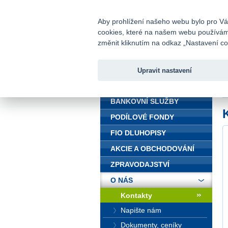
fio@fio.cz
Infomail:
Aby prohlížení našeho webu bylo pro Vás
cookies, které na našem webu používáme.
Fio banka
změnit kliknutím na odkaz „Nastavení coo
Upravit nastavení
ÚVOD
Ú
BANKOVNÍ SLUŽBY
PODÍLOVÉ FONDY
FIO DLUHOPISY
AKCIE A OBCHODOVÁNÍ
ZPRAVODAJSTVÍ
O NÁS
Kontakty
Napište nám
Dokumenty, ceníky