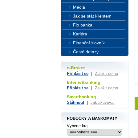
Média
Jak se stát klientem
Fio banka
Kariéra
Finanční slovník
Časté dotazy
e-Broker
Přihlásit se
|
Založit demo
Internetbanking
Přihlásit se
|
Založit demo
Smartbanking
Stáhnout
|
Jak aktivovat
POBOČKY A BANKOMATY
Vyberte kraj: