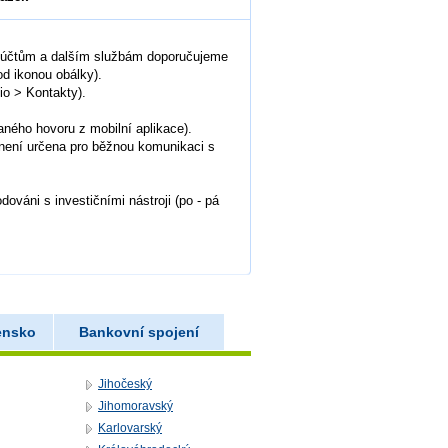
m účtům a dalším službám doporučujeme
d ikonou obálky).
o > Kontakty).
aného hovoru z mobilní aplikace).
 není určena pro běžnou komunikaci s
ováni s investičními nástroji (po - pá
ensko
Bankovní spojení
Jihočeský
Jihomoravský
Karlovarský