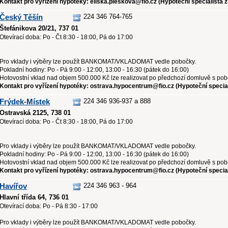
Kontakt pro vyřízení hypotéky: eliska.pleskova@fio.cz (Hypoteční specialista z
Český Těšín
224 346 764-765
Štefánikova 20/21, 737 01
Otevírací doba: Po - Čt 8:30 - 18:00, Pá do 17:00
Pro vklady i výběry lze použít BANKOMAT/VKLADOMAT vedle pobočky.
Pokladní hodiny: Po - Pá 9:00 - 12:00, 13:00 - 16:30 (pátek do 16:00)
Hotovostní vklad nad objem 500.000 Kč lze realizovat po předchozí domluvě s po
Kontakt pro vyřízení hypotéky: ostrava.hypocentrum@fio.cz (Hypoteční special
Frýdek-Místek
224 346 936-937 a 888
Ostravská 2125, 738 01
Otevírací doba: Po - Čt 8:30 - 18:00, Pá do 17:00
Pro vklady i výběry lze použít BANKOMAT/VKLADOMAT vedle pobočky.
Pokladní hodiny: Po - Pá 9:00 - 12:00, 13:00 - 16:30 (pátek do 16:00)
Hotovostní vklad nad objem 500.000 Kč lze realizovat po předchozí domluvě s po
Kontakt pro vyřízení hypotéky: ostrava.hypocentrum@fio.cz (Hypoteční special
Havířov
224 346 963 - 964
Hlavní třída 64, 736 01
Otevírací doba: Po - Pá 8:30 - 17:00
Pro vklady i výběry lze použít BANKOMAT/VKLADOMAT vedle pobočky.