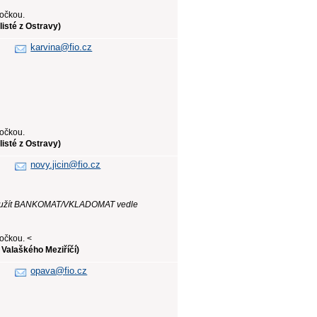
bočkou.
isté z Ostravy)
karvina@fio.cz
bočkou.
isté z Ostravy)
novy.jicin@fio.cz
e použít BANKOMAT/VKLADOMAT vedle
očkou. <
 Valaškého Meziříčí)
opava@fio.cz