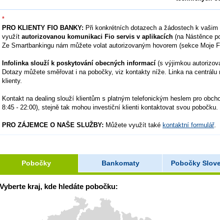
*
PRO KLIENTY FIO BANKY:
Při konkrétních dotazech a žádostech k vaši
využít
autorizovanou komunikaci Fio servis v aplikacích
(na Nástěnce po
Ze Smartbankingu nám můžete volat autorizovaným hovorem (sekce Moje Fi
Infolinka slouží k poskytování obecných informací
(s výjimkou autorizov
Dotazy můžete směřovat i na pobočky, viz kontakty níže. Linka na centrálu
klienty.
Kontakt na dealing slouží klientům s platným telefonickým heslem pro obchod
8:45 - 22:00), stejně tak mohou investiční klienti kontaktovat svou pobočku.
PRO ZÁJEMCE O NAŠE SLUŽBY:
Můžete využít také
kontaktní formulář
.
Pobočky
Bankomaty
Pobočky Slov
Vyberte kraj, kde hledáte pobočku: