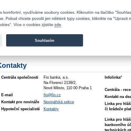
Kontakty
|
Ceník
|
Kariéra
|
Napište nám
|
Časté dotazy
|
Vztahy s investory
|
 komfortní, využíváme soubory cookies. Kliknutím na tlačítko "Souhlas
 Pokud chcete povolit jen některé typy cookies, klikněte na "Upravit 
kies“. Více o cookies zjistíte
zde
.
Fio banka je moderní česká banka. Poskytuje účty bez popla
zprostředkovává investice do cenných papírů.
Souhlasím
vod
>
O nás
>
Kontakty
Kontakty
Centrála společnosti
Fio banka, a.s.
Infolinka
*
Na Florenci 2139/2,
Nové Město, 110 00 Praha 1
Centrála - rec
E-mail
fio@fio.cz
Kontakt na dea
Kontakt pro novináře
Novinářská sekce
Linka pro hláš
Hypoteční specialisté
Kontakty
či krádeže pla
Linka pro hláš
bankovního účt
technických o