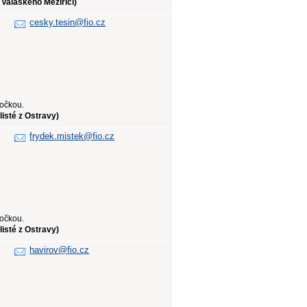
 Valaškého Meziříčí)
cesky.tesin@fio.cz
bočkou.
isté z Ostravy)
frydek.mistek@fio.cz
bočkou.
isté z Ostravy)
havirov@fio.cz