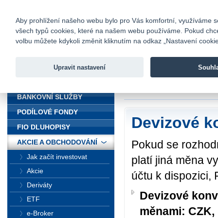
fio@fio.cz
Infomail:
Kontakty
|
Ceník
|
Kariéra
|
Na
Aby prohlížení našeho webu bylo pro Vás komfortní, využíváme sou
všech typů cookies, které na našem webu používáme. Pokud chcete 
Fio banka
volbu můžete kdykoli změnit kliknutím na odkaz „Nastavení cookies
Fio banka j
zprostředko
Upravit nastavení
Souhl
ÚVOD
Úvod
>
Akcie a obc
BANKOVNÍ SLUŽBY
PODÍLOVÉ FONDY
Devizové k
FIO DLUHOPISY
Pokud se rozhodn
AKCIE A OBCHODOVÁNÍ
Jak začít investovat
platí jiná měna 
Akcie
účtu k dispozici
Deriváty
Devizové konv
ETF
měnami: CZK,
e-Broker