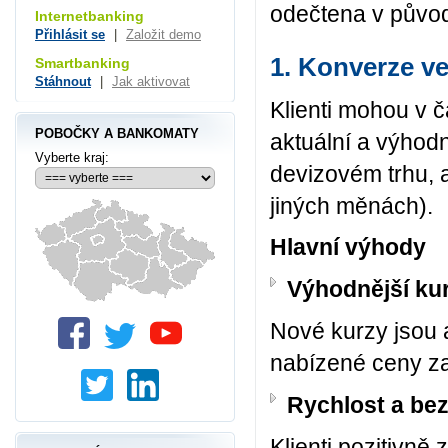
odečtena v původ
Internetbanking
Přihlásit se
|
Založit demo
1. Konverze ve
Smartbanking
Stáhnout
|
Jak aktivovat
Klienti mohou v č
POBOČKY A BANKOMATY
aktuální a výhod
Vyberte kraj:
devizovém trhu, a
jiných měnách).
Hlavní výhody
Výhodnější ku
Nové kurzy jsou 
nabízené ceny za
Rychlost a be
Klienti pozitivně