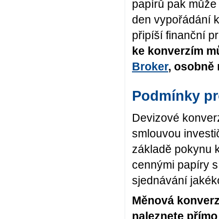
papírů pak může 
den vypořádání k
připíší finanční
ke konverzím mů
Broker
, osobně 
Podmínky pro
Devizové konver
smlouvou invest
základě pokynu k
cennými papíry s
sjednávání jakéko
Měnová konverze
naleznete přímo 