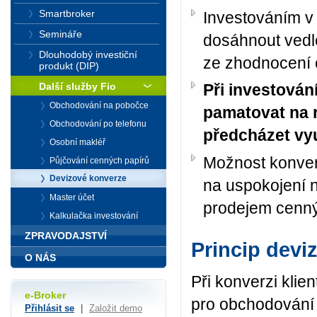
Smartbroker
Investováním v 
Semináře
dosáhnout vedle
Dlouhodobý investiční
ze zhodnocení 
produkt (DIP)
Další služby Fio
Při investován
Obchodování na pobočce
pamatovat na r
Obchodování po telefonu
předcházet vy
Osobní makléř
Možnost konvert
Půjčování cenných papírů
Devizové konverze
na uspokojení n
Master účet
prodejem cenný
Kalkulačka investování
ZPRAVODAJSTVÍ
Princip devi
O NÁS
Při konverzi klie
e-Broker
pro obchodování
Přihlásit se
|
Založit demo