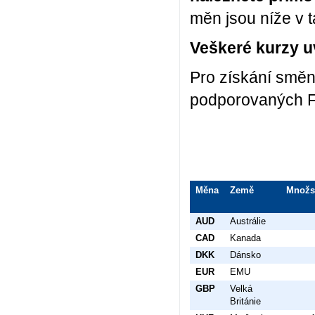
měn jsou níže v 
Veškeré kurzy u
Pro získání smě
podporovaných F
Měna
Země
Množs
AUD
Austrálie
CAD
Kanada
DKK
Dánsko
EUR
EMU
GBP
Velká
Británie