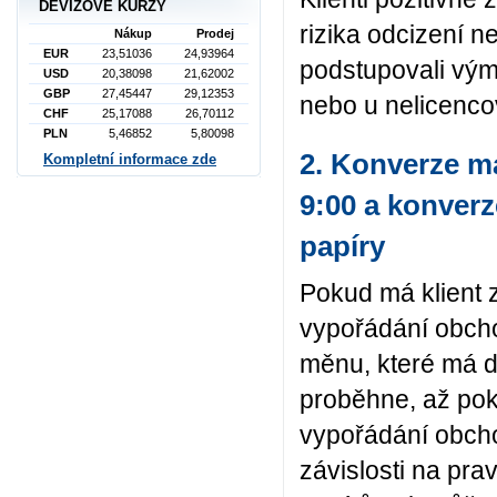
DEVIZOVÉ KURZY
rizika odcizení n
Nákup
Prodej
EUR
23,51036
24,93964
podstupovali vým
USD
20,38098
21,62002
GBP
27,45447
29,12353
nebo u nelicenc
CHF
25,17088
26,70112
PLN
5,46852
5,80098
2. Konverze ma
Kompletní informace zde
9:00 a konver
papíry
Pokud má klient 
vypořádání obch
měnu, které má 
proběhne, až pok
vypořádání obcho
závislosti na prav