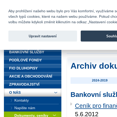
fio@fio.cz
Infomail:
Kontakty
|
Ceník
|
Kariéra
|
Na
Aby prohlížení našeho webu bylo pro Vás komfortní, využíváme sou
všech typů cookies, které na našem webu používáme. Pokud chcete 
Fio banka
volbu můžete kdykoli změnit kliknutím na odkaz „Nastavení cookies
Fio banka j
zprostředko
Upravit nastavení
Souhl
ÚVOD
Úvod
>
O nás
>
Dok
BANKOVNÍ SLUŽBY
PODÍLOVÉ FONDY
Archiv dok
FIO DLUHOPISY
AKCIE A OBCHODOVÁNÍ
2024-2019
ZPRAVODAJSTVÍ
O NÁS
Bankovní služ
Kontakty
Ceník pro finan
Napište nám
5.6.2012
Dokumenty, ceníky