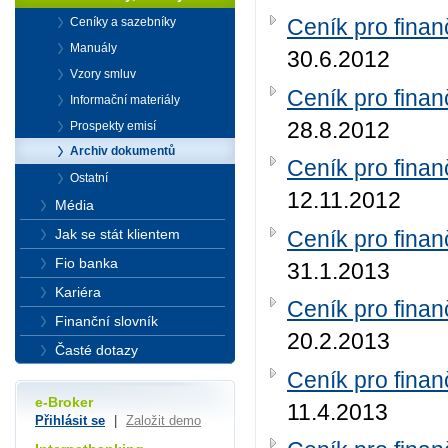
Ceník pro finan
Ceníky a sazebníky
Manuály
30.6.2012
Vzory smluv
Ceník pro finan
Informační materiály
28.8.2012
Prospekty emisí
Archiv dokumentů
Ceník pro finan
Ostatní
12.11.2012
Média
Ceník pro finan
Jak se stát klientem
Fio banka
31.1.2013
Kariéra
Ceník pro finan
Finanční slovník
20.2.2013
Časté dotazy
Ceník pro finan
e-Broker
11.4.2013
Přihlásit se
|
Založit demo