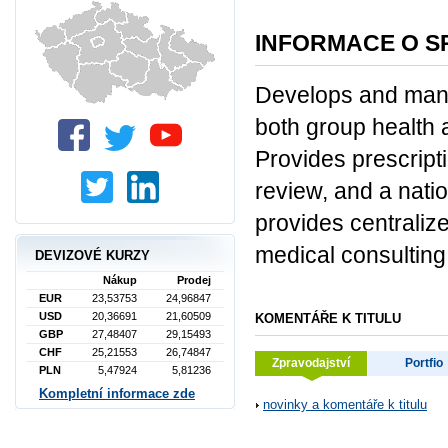
INFORMACE O S
Develops and mana
both group health 
Provides prescripti
review, and a nati
provides centrali
medical consulting
DEVIZOVÉ KURZY
Nákup
Prodej
EUR
23,53753
24,96847
USD
20,36691
21,60509
KOMENTÁŘE K TITULU
GBP
27,48407
29,15493
CHF
25,21553
26,74847
Zpravodajství
Portfio
PLN
5,47924
5,81236
Kompletní informace zde
novinky a komentáře k titulu