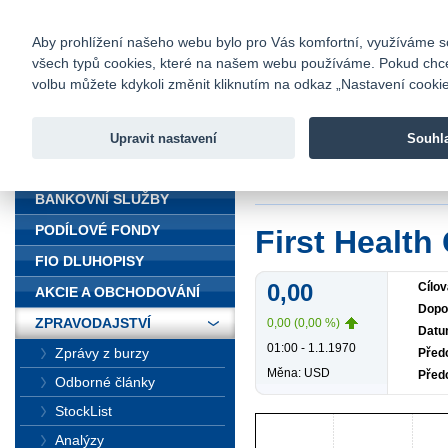
fio@fio.cz
Infomail:
Kontakty
|
Ceník
|
Kariéra
|
Na
Aby prohlížení našeho webu bylo pro Vás komfortní, využíváme sou
všech typů cookies, které na našem webu používáme. Pokud chcete 
Fio banka
volbu můžete kdykoli změnit kliknutím na odkaz „Nastavení cookies
Fio banka j
zprostředko
Upravit nastavení
Souhl
ÚVOD
Úvod
>
Zpravodajst
BANKOVNÍ SLUŽBY
PODÍLOVÉ FONDY
First Healt
FIO DLUHOPISY
0,00
Cílov
AKCIE A OBCHODOVÁNÍ
Dopo
ZPRAVODAJSTVÍ
0,00 (0,00 %)
Datu
01:00 - 1.1.1970
Zprávy z burzy
Předc
Měna: USD
Před
Odborné články
StockList
Analýzy