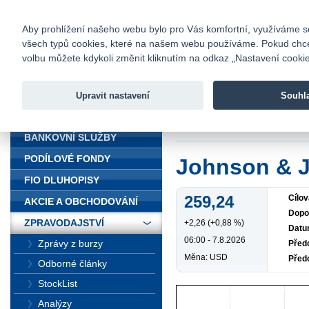
fio@fio.cz
Infomail:
Kontakty
|
Ceník
|
Kariéra
|
Na
Aby prohlížení našeho webu bylo pro Vás komfortní, využíváme sou
všech typů cookies, které na našem webu používáme. Pokud chcete 
Fio banka
volbu můžete kdykoli změnit kliknutím na odkaz „Nastavení cookies
Fio banka j
zprostředko
Upravit nastavení
Souhl
ÚVOD
Úvod
>
Zpravodajst
BANKOVNÍ SLUŽBY
PODÍLOVÉ FONDY
Johnson & 
FIO DLUHOPISY
259,24
Cílov
AKCIE A OBCHODOVÁNÍ
Dopo
ZPRAVODAJSTVÍ
+2,26 (+0,88 %)
Datu
06:00 - 7.8.2026
Zprávy z burzy
Předc
Měna: USD
Před
Odborné články
StockList
Analýzy