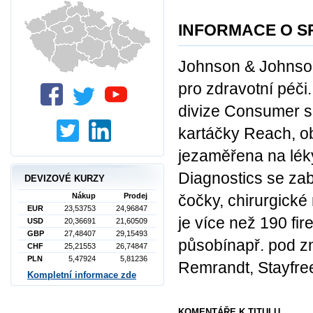
INFORMACE O S
Johnson & Johnson
pro zdravotní péči.
divize Consumer s
kartáčky Reach, o
jezaměřena na léky
Diagnostics se zab
DEVIZOVÉ KURZY
čočky, chirurgické
Nákup
Prodej
EUR
23,53753
24,96847
je více než 190 fi
USD
20,36691
21,60509
GBP
27,48407
29,15493
působínapř. pod z
CHF
25,21553
26,74847
PLN
5,47924
5,81236
Remrandt, Stayfre
Kompletní informace zde
KOMENTÁŘE K TITULU