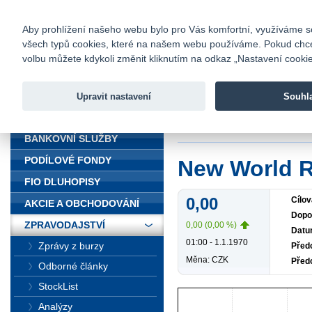
fio@fio.cz
Infomail:
Kontakty
|
Ceník
|
Kariéra
|
Na
Aby prohlížení našeho webu bylo pro Vás komfortní, využíváme sou
všech typů cookies, které na našem webu používáme. Pokud chcete 
Fio banka
volbu můžete kdykoli změnit kliknutím na odkaz „Nastavení cookies
Fio banka j
zprostředko
Upravit nastavení
Souhl
ÚVOD
Úvod
>
Zpravodajst
BANKOVNÍ SLUŽBY
PODÍLOVÉ FONDY
New World R
FIO DLUHOPISY
0,00
Cílov
AKCIE A OBCHODOVÁNÍ
Dopo
ZPRAVODAJSTVÍ
0,00 (0,00 %)
Datu
01:00 - 1.1.1970
Zprávy z burzy
Předc
Měna: CZK
Před
Odborné články
StockList
Analýzy