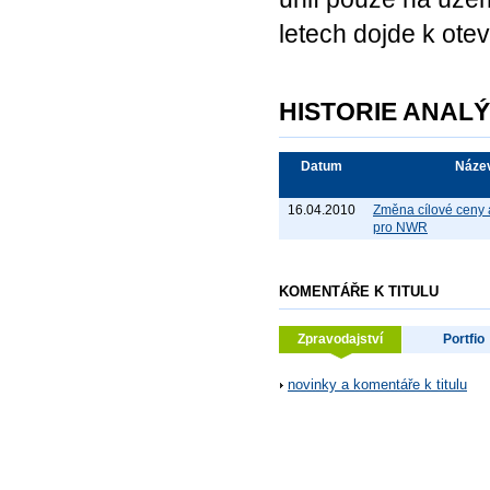
letech dojde k ote
HISTORIE ANAL
Datum
Náze
16.04.2010
Změna cílové ceny 
pro NWR
KOMENTÁŘE K TITULU
Zpravodajství
Portfio
novinky a komentáře k titulu