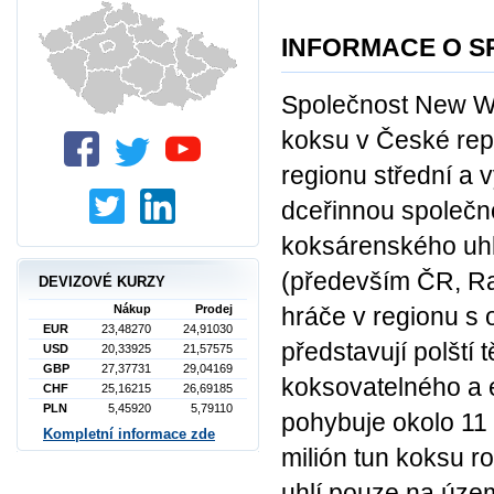
INFORMACE O S
Společnost New Wo
koksu v České rep
regionu střední a 
dceřinnou společn
koksárenského uhl
(především ČR, R
DEVIZOVÉ KURZY
hráče v regionu s
Nákup
Prodej
EUR
23,48270
24,91030
představují polští
USD
20,33925
21,57575
GBP
27,37731
29,04169
koksovatelného a e
CHF
25,16215
26,69185
PLN
5,45920
5,79110
pohybuje okolo 11 
Kompletní informace zde
milión tun koksu 
uhlí pouze na úze