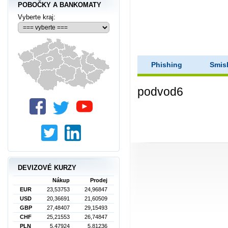
POBOČKY A BANKOMATY
Vyberte kraj:
Phishing
Smis
podvod6
DEVIZOVÉ KURZY
Nákup
Prodej
EUR
23,53753
24,96847
USD
20,36691
21,60509
GBP
27,48407
29,15493
CHF
25,21553
26,74847
PLN
5,47924
5,81236