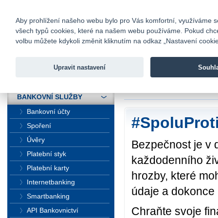
fio@fio.cz
Infomail:
Kontakty
|
Ceník
|
Kariéra
|
Na
Aby prohlížení našeho webu bylo pro Vás komfortní, využíváme sou
všech typů cookies, které na našem webu používáme. Pokud chcete 
Fio banka
volbu můžete kdykoli změnit kliknutím na odkaz „Nastavení cookies
Fio banka j
zprostředko
Upravit nastavení
Souhl
ÚVOD
Úvod
>
Bankovní sl
BANKOVNÍ SLUŽBY
Bankovní účty
#SpoluProt
Spoření
Úvěry
Bezpečnost je v 
Platební styk
každodenního živ
Platební karty
hrozby, které moh
Internetbanking
údaje a dokonce i
Smartbanking
Chraňte svoje fi
API Bankovnictví