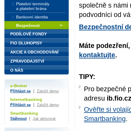
Platební terminály
společně s námi 
a platební brána
podvodníci od vás
Bankovní identita
Bezpečnost
Bezpečnostní d
PODÍLOVÉ FONDY
FIO DLUHOPISY
Máte podezření, 
AKCIE A OBCHODOVÁNÍ
kontaktujte
.
ZPRAVODAJSTVÍ
O NÁS
TIPY:
e-Broker
Pro bezpečné p
Přihlásit se
|
Založit demo
adresu
ib.fio.c
Internetbanking
Přihlásit se
|
Založit demo
Ověřte si volaj
Smartbanking
Smartbanking
.
Stáhnout
|
Jak aktivovat