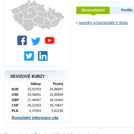
Zpravodajství
Portfio
novinky a komentáře k titulu
DEVIZOVÉ KURZY
Nákup
Prodej
EUR
23,53753
24,96847
USD
20,36691
21,60509
GBP
27,48407
29,15493
CHF
25,21553
26,74847
PLN
5,47924
5,81236
Kompletní informace zde