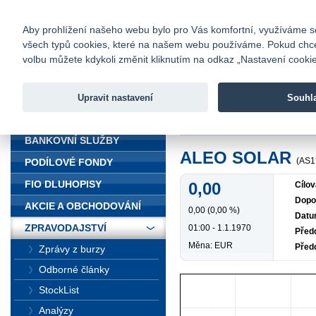
fio@fio.cz
Infomail:
Kontakty
|
Ceník
|
Kariéra
|
Na
Aby prohlížení našeho webu bylo pro Vás komfortní, využíváme sou
všech typů cookies, které na našem webu používáme. Pokud chcete 
Fio banka
volbu můžete kdykoli změnit kliknutím na odkaz „Nastavení cookies
Fio banka j
zprostředko
Upravit nastavení
Souhl
ÚVOD
Úvod
>
Zpravodajství
>
ALEO SO
BANKOVNÍ SLUŽBY
ALEO SOLAR
(AS1
PODÍLOVÉ FONDY
FIO DLUHOPISY
0,00
Cílov
Dopo
AKCIE A OBCHODOVÁNÍ
0,00 (0,00 %)
Datu
ZPRAVODAJSTVÍ
01:00 - 1.1.1970
Předc
Měna: EUR
Před
Zprávy z burzy
Odborné články
StockList
Analýzy