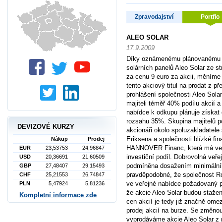
Zpravodajství
Portfio
ALEO SOLAR
17.9.2009
Díky oznámenému plánovanému p
solárních panelů Aleo Solar ze s
za cenu 9 euro za akcii, měníme
tento akciový titul na prodat z p
prohlášení společnosti Aleo Sola
majiteli téměř 40% podílu akcií a
nabídce k odkupu plánuje získat 
rozsahu 35%. Skupina majitelů p
DEVIZOVÉ KURZY
akcionáři okolo spoluzakladatele
Eriksena a společnosti blízké fi
Nákup
Prodej
HANNOVER Financ, která má ve s
EUR
23,53753
24,96847
investiční podíl. Dobrovolná veře
USD
20,36691
21,60509
podmíněna dosažením minimální
GBP
27,48407
29,15493
pravděpodobné, že společnost 
CHF
25,21553
26,74847
ve veřejné nabídce požadovaný p
PLN
5,47924
5,81236
že akcie Aleo Solar budou staženy
Kompletní informace zde
cen akcií je tedy již značně om
prodej akcií na burze. Se změno
vyprodáváme akcie Aleo Solar z