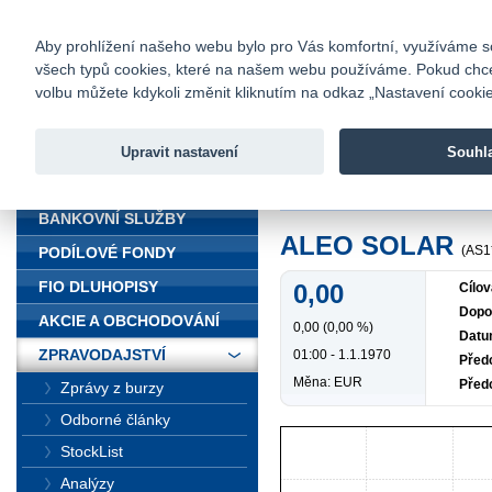
fio@fio.cz
Infomail:
Kontakty
|
Ceník
|
Kariéra
|
Na
Aby prohlížení našeho webu bylo pro Vás komfortní, využíváme sou
všech typů cookies, které na našem webu používáme. Pokud chcete 
Fio banka
volbu můžete kdykoli změnit kliknutím na odkaz „Nastavení cookies
Fio banka j
zprostředko
Upravit nastavení
Souhl
ÚVOD
Úvod
>
Zpravodajství
>
ALEO SO
BANKOVNÍ SLUŽBY
ALEO SOLAR
(AS1
PODÍLOVÉ FONDY
FIO DLUHOPISY
0,00
Cílov
Dopo
AKCIE A OBCHODOVÁNÍ
0,00 (0,00 %)
Datu
ZPRAVODAJSTVÍ
01:00 - 1.1.1970
Předc
Měna: EUR
Před
Zprávy z burzy
Odborné články
StockList
Analýzy